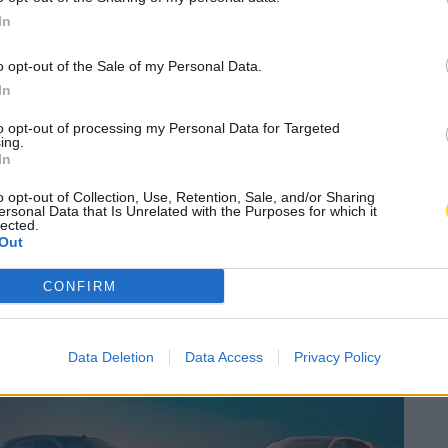
Angels combate o
In
m
o opt-out of the Sale of my Personal Data.
In
A
Concelho
A
to opt-out of processing my Personal Data for Targeted
ing.
In
Subscrever
Canal Oficial
o opt-out of Collection, Use, Retention, Sale, and/or Sharing
ersonal Data that Is Unrelated with the Purposes for which it
lected.
Out
, recebe
no
dia
21,
às
16 horas,
a
apresentação
do
na a jovens, entre os 15 e os 34 anos,
CONFIRM
xperiência profissional.
Data Deletion
Data Access
Privacy Policy