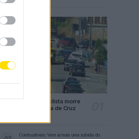
Notícias Populares
Famalicão: Motociclista morre
na N14 na freguesia de Cruz
4726 SHARES
Combustíveis: Vem aí mais uma subida do