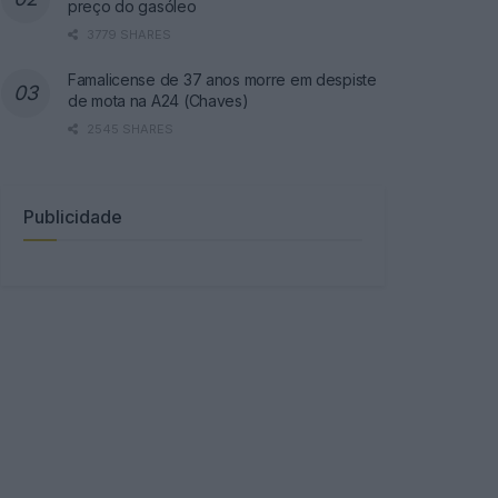
preço do gasóleo
3779 SHARES
Famalicense de 37 anos morre em despiste
de mota na A24 (Chaves)
2545 SHARES
Publicidade