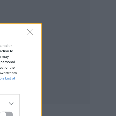
sonal or
ection to
ou may
 personal
out of the
 downstream
B’s List of