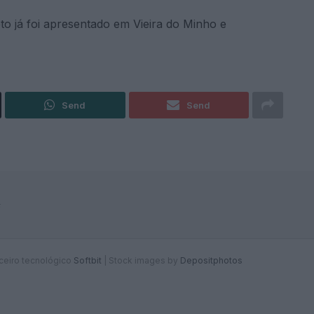
to já foi apresentado em Vieira do Minho e
Send
Send
F
rceiro tecnológico
Softbit
|
Stock images by
Depositphotos