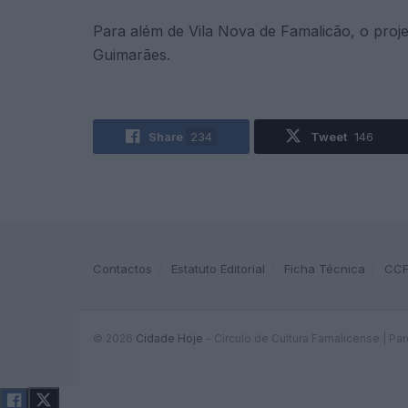
Para além de Vila Nova de Famalicão, o proje
Guimarães.
Share
234
Tweet
146
Contactos
Estatuto Editorial
Ficha Técnica
CC
© 2026
Cidade Hoje
- Circulo de Cultura Famalicense | Pa