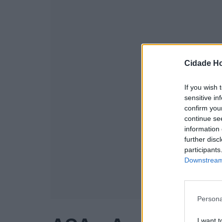
Cidade Ho
If you wish 
sensitive in
confirm you
continue se
information 
further disc
participants
Downstream 
Persona
I want t