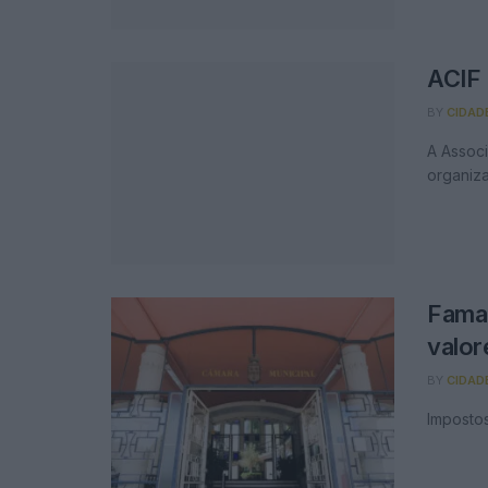
ACIF
BY
CIDAD
A Associ
organiza
Famal
valor
BY
CIDAD
Impostos