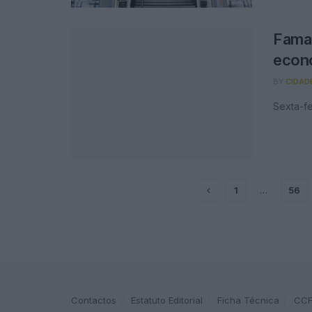
Famal
econo
BY
CIDAD
Sexta-fe
1
…
56
Contactos
Estatuto Editorial
Ficha Técnica
CC