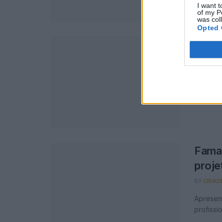
I want t
of my P
was col
Opted 
Famal
concu
BY
CIDAD
Na cate
Famal
proje
BY
CIDAD
Apresen
profissio