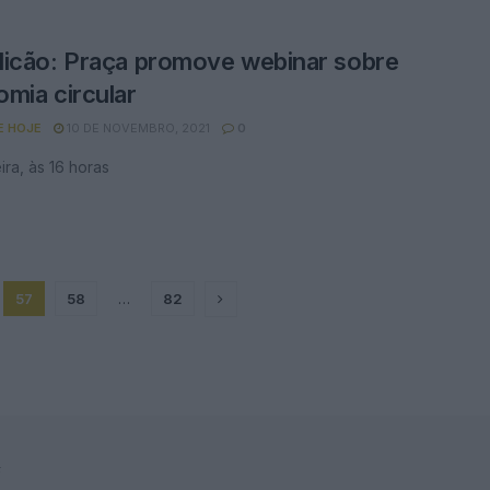
icão: Praça promove webinar sobre
mia circular
E HOJE
10 DE NOVEMBRO, 2021
0
ira, às 16 horas
57
58
…
82
F