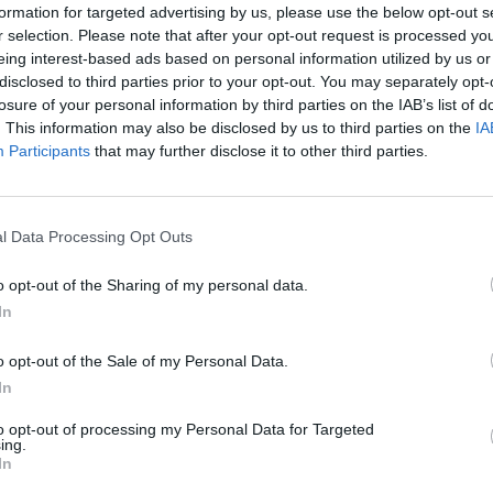
icos
formation for targeted advertising by us, please use the below opt-out s
r selection. Please note that after your opt-out request is processed y
eing interest-based ads based on personal information utilized by us or
disclosed to third parties prior to your opt-out. You may separately opt-
losure of your personal information by third parties on the IAB’s list of
icão: O Natal chega segunda-feira
. This information may also be disclosed by us to third parties on the
IA
E HOJE
17 DE NOVEMBRO, 2021
0
Participants
that may further disclose it to other third parties.
auguração da iluminação da árvore e iluminação por toda a
l Data Processing Opt Outs
o opt-out of the Sharing of my personal data.
In
icão: Jovens do Ensino Profissional
o opt-out of the Sale of my Personal Data.
iados por projetos empreendedores
In
E HOJE
16 DE NOVEMBRO, 2021
0
to opt-out of processing my Personal Data for Targeted
ing.
atintas e Porminho patrocinam os prémios.
In