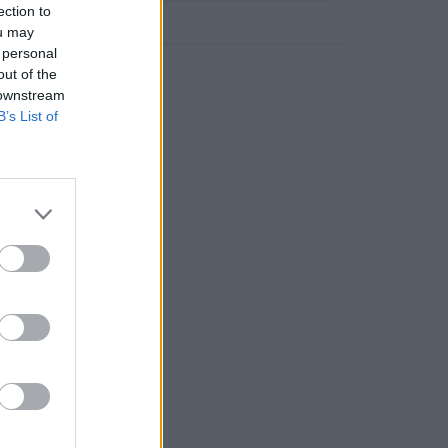
ection to
ou may
 personal
out of the
 downstream
B’s List of