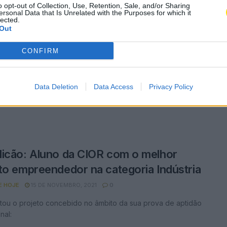
o opt-out of Collection, Use, Retention, Sale, and/or Sharing
ersonal Data that Is Unrelated with the Purposes for which it
lected.
Out
icão: Aluna da D. Sancho vence
CONFIRM
rso com projeto Digitaliza-te
E HOJE
15 DE NOVEMBRO, 2021
0
Data Deletion
Data Access
Privacy Policy
goria de “Comércio e Serviços”
icão: Aluno da CIOR com o melhor
to empreendedor na categoria Indústria
E HOJE
15 DE NOVEMBRO, 2021
0
tou o projeto concebido no âmbito da sua prova de aptidão
nal: