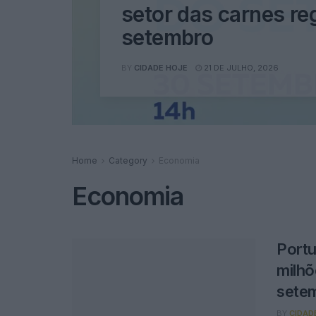
setor das carnes r
setembro
BY
CIDADE HOJE
21 DE JULHO, 2026
Home
Category
Economia
Economia
Portu
milhõ
sete
BY
CIDAD