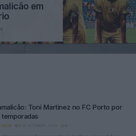
malicão em
rio
26
malicão: Toni Martinez no FC Porto por
o temporadas
E HOJE
9 DE SETEMBRO, 2020
0