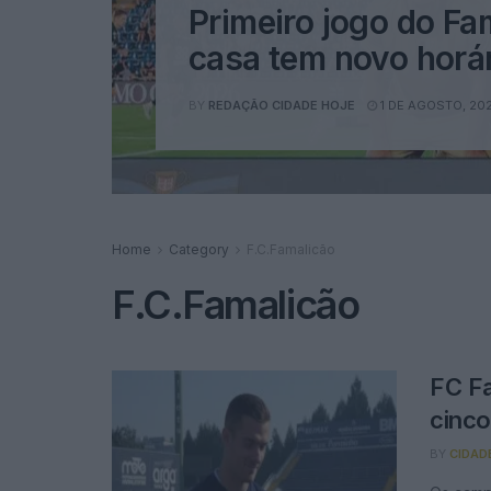
Primeiro jogo do Fa
casa tem novo horá
BY
REDAÇÃO CIDADE HOJE
1 DE AGOSTO, 20
Home
Category
F.C.Famalicão
F.C.Famalicão
FC Fa
cinc
BY
CIDAD