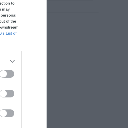
ection to
ou may
 personal
out of the
 downstream
B’s List of