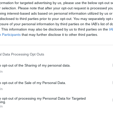
formation for targeted advertising by us, please use the below opt-out s
r selection. Please note that after your opt-out request is processed y
eing interest-based ads based on personal information utilized by us or
disclosed to third parties prior to your opt-out. You may separately opt-
losure of your personal information by third parties on the IAB’s list of
u Dito ex-treinador do FC Famalicão
. This information may also be disclosed by us to third parties on the
IA
E HOJE
3 DE SETEMBRO, 2020
0
Participants
that may further disclose it to other third parties.
 o emblema famalicense na época 2017/2018
l Data Processing Opt Outs
o opt-out of the Sharing of my personal data.
In
malicão: Já há horários das três
o opt-out of the Sale of my Personal Data.
iras jornadas
In
E HOJE
3 DE SETEMBRO, 2020
0
to opt-out of processing my Personal Data for Targeted
ing.
joga em Famalicão no dia 18 de setembro, às 19 horas
In