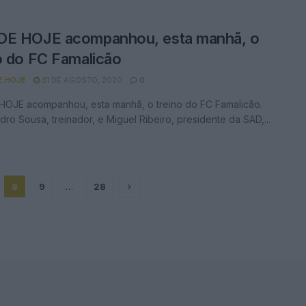
DE HOJE acompanhou, esta manhã, o
o do FC Famalicão
E HOJE
31 DE AGOSTO, 2020
0
HOJE acompanhou, esta manhã, o treino do FC Famalicão.
ro Sousa, treinador, e Miguel Ribeiro, presidente da SAD,...
8
9
…
28
F