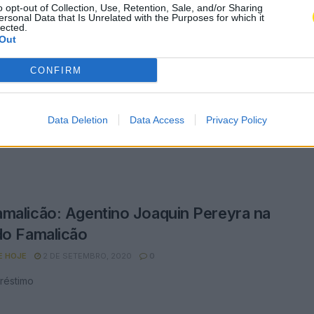
o opt-out of Collection, Use, Retention, Sale, and/or Sharing
ersonal Data that Is Unrelated with the Purposes for which it
lected.
Out
or do Barcelona próximo de assinar
CONFIRM
o FC Famalicão
E HOJE
3 DE SETEMBRO, 2020
0
Data Deletion
Data Access
Privacy Policy
er é lateral-direito e tem 22 anos
malicão: Agentino Joaquin Pereyra na
do Famalicão
E HOJE
2 DE SETEMBRO, 2020
0
réstimo