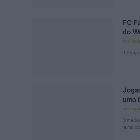
FC Fa
do W
BY
CIDAD
Reforço
Joga
uma 
BY
CIDAD
O médio 
numa bo