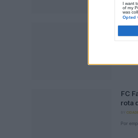
I want t
of my P
was col
Opted 
Jogad
com 
BY
CIDAD
Dani Mor
FC Fa
rota 
BY
CIDAD
Por emp