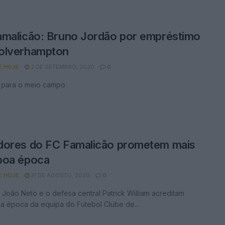
malicão: Bruno Jordão por empréstimo
olverhampton
E HOJE
2 DE SETEMBRO, 2020
0
 para o meio campo
dores do FC Famalicão prometem mais
boa época
E HOJE
31 DE AGOSTO, 2020
0
João Neto e o defesa central Patrick William acreditam
a época da equipa do Futebol Clube de...