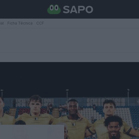
ial
Ficha Técnica
CCF