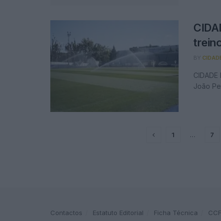
CIDA
trein
BY
CIDAD
CIDADE 
João Ped
1
…
7
Contactos
Estatuto Editorial
Ficha Técnica
CC