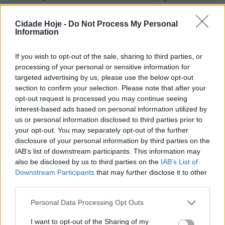
500 euros ao Fundo de Garantia Automóvel pela
reparação dos danos causados na via, em cerca de 6
Cidade Hoje -
Do Not Process My Personal
Information
metros quadrados.
If you wish to opt-out of the sale, sharing to third parties, or
processing of your personal or sensitive information for
targeted advertising by us, please use the below opt-out
section to confirm your selection. Please note that after your
opt-out request is processed you may continue seeing
interest-based ads based on personal information utilized by
us or personal information disclosed to third parties prior to
Segundo O Minho, em causa está a falta de seguro
your opt-out. You may separately opt-out of the further
automóvel capaz de cobrir o prejuízo à
disclosure of your personal information by third parties on the
concessionária da autoestrada, a Ascendi. Os custos
IAB’s list of downstream participants. This information may
also be disclosed by us to third parties on the
IAB’s List of
foram suportados pelo Fundo de Garantia ao qual o
Downstream Participants
that may further disclose it to other
condutor terá agora de devolver o dinheiro.
third parties.
O caso remete a março de 2023 e o incidente terá
Personal Data Processing Opt Outs
acontecido enquanto o automóvel circulava no
I want to opt-out of the Sharing of my
concelho de Fafe.