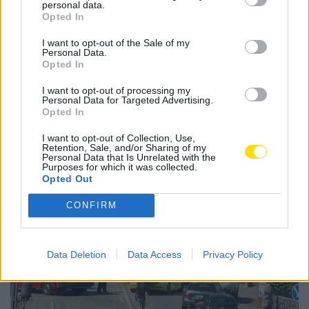
personal data.
Opted In
Tags:
a7
condutor
danos
fundo de garantia
I want to opt-out of the Sale of my
incendio
prejuízo
via
Personal Data.
Opted In
I want to opt-out of processing my
Personal Data for Targeted Advertising.
Opted In
Notícias Populares
I want to opt-out of Collection, Use,
Retention, Sale, and/or Sharing of my
Personal Data that Is Unrelated with the
Purposes for which it was collected.
Opted Out
CONFIRM
Data Deletion
Data Access
Privacy Policy