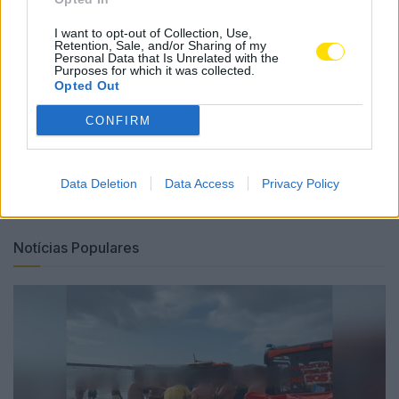
América Latina, Cabo Verde, México, Cuba e
I want to opt-out of Collection, Use,
Argentina, e fortalecendo os laços com a AECID e o
Retention, Sale, and/or Sharing of my
Personal Data that Is Unrelated with the
Instituto Camões.
Purposes for which it was collected.
Opted Out
Tags:
assembleia geral
eixo atlântico
famalicão
CONFIRM
habitação
imigração
mário passos
Data Deletion
Data Access
Privacy Policy
Notícias Populares