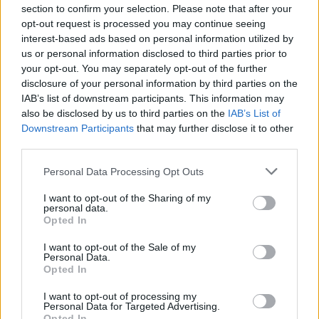
section to confirm your selection. Please note that after your
reduzir desigualdades e prevenir situações de pobreza
opt-out request is processed you may continue seeing
nos municípios do Eixo Atlântico.
interest-based ads based on personal information utilized by
us or personal information disclosed to third parties prior to
your opt-out. You may separately opt-out of the further
disclosure of your personal information by third parties on the
IAB’s list of downstream participants. This information may
also be disclosed by us to third parties on the
IAB’s List of
Downstream Participants
that may further disclose it to other
third parties.
A Assembleia Geral ratificou também o orçamento
Personal Data Processing Opt Outs
para 2026, que ascende a cerca de 5,5 milhões de
euros, bem como as contas e o relatório de gestão
I want to opt-out of the Sharing of my
personal data.
correspondentes ao exercício anterior. O programa
Opted In
aprovado inclui atividades culturais, educativas e
I want to opt-out of the Sale of my
desportivas, juntamente com iniciativas de inovação
Personal Data.
social e turismo policêntrico e de autor.
Opted In
I want to opt-out of processing my
No plano internacional, foi reforçada a estratégia de
Personal Data for Targeted Advertising.
cooperação, consolidando relações com cidades da
Opted In