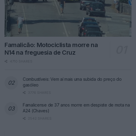
Famalicão: Motociclista morre na
N14 na freguesia de Cruz
4710 SHARES
Combustíveis: Vem aí mais uma subida do preço do
gasóleo
3776 SHARES
Famalicense de 37 anos morre em despiste de mota na
A24 (Chaves)
2542 SHARES