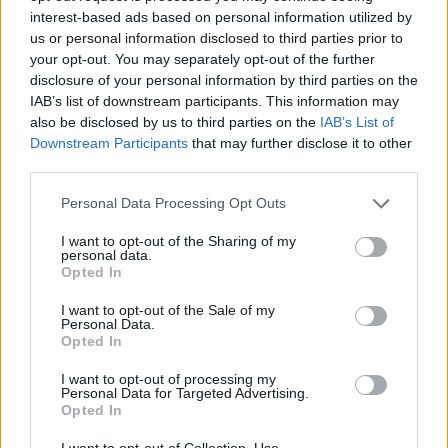
interest-based ads based on personal information utilized by
us or personal information disclosed to third parties prior to
your opt-out. You may separately opt-out of the further
disclosure of your personal information by third parties on the
IAB’s list of downstream participants. This information may
also be disclosed by us to third parties on the
IAB’s List of
Downstream Participants
that may further disclose it to other
third parties.
Personal Data Processing Opt Outs
“Temos uma identidade própria, um saber-fazer e um
I want to opt-out of the Sharing of my
personal data.
histórico que nos permitem responder às exigências
Opted In
de clientes muito específicos, que procuram elevados
I want to opt-out of the Sale of my
níveis de qualidade e diferenciação”, afirma Paulo
Personal Data.
Opted In
Pereira, CEO da empresa.
I want to opt-out of processing my
Nos últimos anos, a empresa investiu cerca de seis
Personal Data for Targeted Advertising.
Opted In
milhões de euros em duas novas unidades em
Vilarinho das Cambas, apostando em tecnologia
I want to opt-out of Collection, Use,