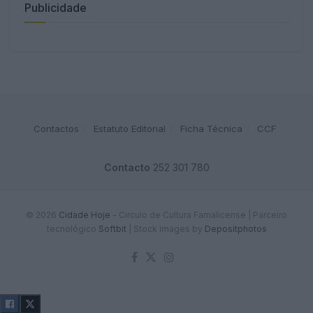
Publicidade
Contactos
Estatuto Editorial
Ficha Técnica
CCF
Contacto
252 301 780
© 2026
Cidade Hoje
- Circulo de Cultura Famalicense | Parceiro
tecnológico
Softbit
|
Stock images by
Depositphotos