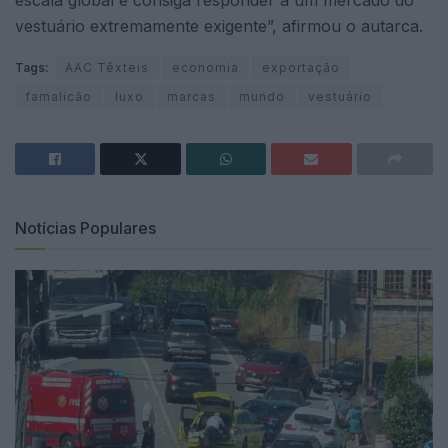
escala global e consiga responder a um mercado do
vestuário extremamente exigente”, afirmou o autarca.
Tags:
AAC Têxteis
economia
exportação
famalicão
luxo
marcas
mundo
vestuário
Notícias Populares