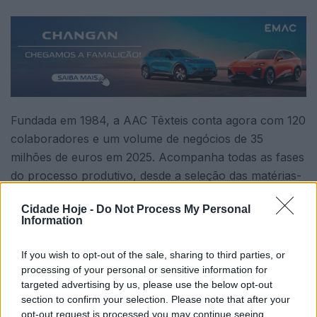
Fundada em 1984, a AAC Têxteis conta agora com 120
colaboradores e um volume de negócios de 35
milhões de euros em 2025. Acompanha todas as fases
do processo produtivo, desde a seleção das matérias-
primas ao desenvolvimento de protótipos,
Cidade Hoje -
Do Not Process My Personal
planeamento, produção e logística, aliando a tradição
Information
artesanal de costura à inovação tecnológica.
If you wish to opt-out of the sale, sharing to third parties, or
processing of your personal or sensitive information for
targeted advertising by us, please use the below opt-out
section to confirm your selection. Please note that after your
opt-out request is processed you may continue seeing