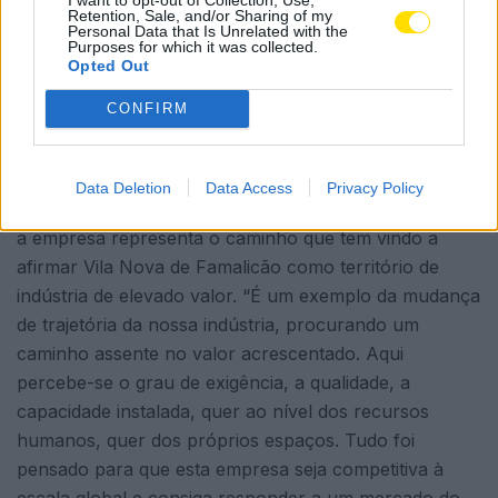
Retention, Sale, and/or Sharing of my
alinhada com a transformação digital e a inteligência
Personal Data that Is Unrelated with the
artificial. Ainda assim, Paulo Pereira sublinha que o
Purposes for which it was collected.
Opted Out
principal ativo continua a ser humano. “Podemos ter a
melhor maquinaria e as melhores instalações, mas
CONFIRM
sem as pessoas não conseguimos. O pilar fundamental
são sempre as equipas. É nelas que investimos”.
Data Deletion
Data Access
Privacy Policy
Para o presidente da Câmara Municipal, Mário Passos,
a empresa representa o caminho que tem vindo a
afirmar Vila Nova de Famalicão como território de
indústria de elevado valor. “É um exemplo da mudança
de trajetória da nossa indústria, procurando um
caminho assente no valor acrescentado. Aqui
percebe-se o grau de exigência, a qualidade, a
capacidade instalada, quer ao nível dos recursos
humanos, quer dos próprios espaços. Tudo foi
pensado para que esta empresa seja competitiva à