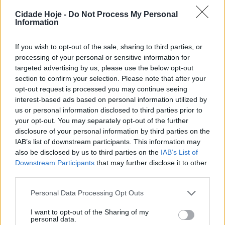
Cidade Hoje -
Do Not Process My Personal
Para que a plataforma seja uma ferramenta útil de
Information
promoção do destino turístico Minho, as experiências
If you wish to opt-out of the sale, sharing to third parties, or
foram segmentadas em seis grandes áreas de
processing of your personal or sensitive information for
interesse – Saboreie, Crie, Relaxe, Desafie-se,
targeted advertising by us, please use the below opt-out
Palmilhe e Apaixone-se.
section to confirm your selection. Please note that after your
opt-out request is processed you may continue seeing
A Primeira Secretária Intermunicipal da CIM do Ave,
interest-based ads based on personal information utilized by
Marta Coutada, em representação do Consórcio
us or personal information disclosed to third parties prior to
your opt-out. You may separately opt-out of the further
Minho Inovação, frisou que «desafiamos os nossos
disclosure of your personal information by third parties on the
municípios a criar experiências diferenciadoras que já
IAB’s list of downstream participants. This information may
foram testadas em cada um dos municípios. A decisão
also be disclosed by us to third parties on the
IAB’s List of
de reunir as experiências culminou na criação de um
Downstream Participants
that may further disclose it to other
third parties.
website que está disposto por subtemas e que permite,
a quem nos visita, aceder a essas experiências com
Personal Data Processing Opt Outs
mais facilidade, e dessa forma promover o nosso
I want to opt-out of the Sharing of my
território».
personal data.