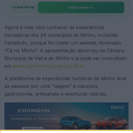
Subscrever
Canal Oficial
Agora é mais fácil conhecer as experiências
inovadoras dos 24 municípios do Minho, incluindo
Famalicão, porque foi criado um website, dominado
“Cá no Minho”. A apresentação decorreu na Câmara
Municipal de Vieira do Minho e já pode ser consultado
em
www.canominho.projetosipdt.pt
.
A plataforma de experiências turísticas do Minho leva
as pessoas por uma “viagem” à natureza,
gastronomia, artesanato e aventuras radicais.