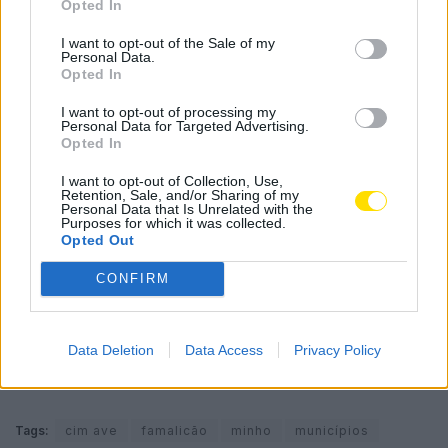
Opted In
Mónica Montenegro, diretora executiva do IPDT –
I want to opt-out of the Sale of my
Turismo, entidade responsável pela execução do
Personal Data.
projeto, mencionou que o projeto foi montado para
Opted In
«demonstrar que no Minho há uma imensidão de
I want to opt-out of processing my
propostas turísticas para os visitantes»
Personal Data for Targeted Advertising.
Opted In
A iniciativa faz parte da rúbrica «Comunicação e
I want to opt-out of Collection, Use,
Promoção Transversal do Minho Tourism Design
Retention, Sale, and/or Sharing of my
Personal Data that Is Unrelated with the
Experience» do PROVERE Minho Inovação
Purposes for which it was collected.
Opted Out
(cofinanciado pelo NORTE 2020) e prevê uma
abordagem agregadora das experiências turísticas
CONFIRM
desenvolvidas pelos municípios abrangidos pelo
Consórcio Minho IN no decorrer do PA1 – Marketing,
Comunicação e Internacionalização.
Data Deletion
Data Access
Privacy Policy
Tags:
cim ave
famalicão
minho
municípios