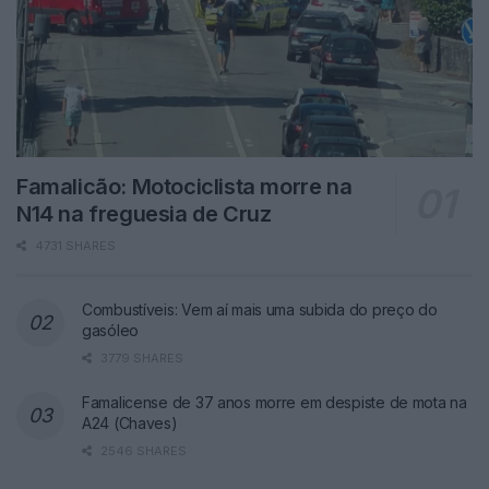
Famalicão: Motociclista morre na
N14 na freguesia de Cruz
4731 SHARES
Combustíveis: Vem aí mais uma subida do preço do
gasóleo
3779 SHARES
Famalicense de 37 anos morre em despiste de mota na
A24 (Chaves)
2546 SHARES