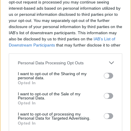
opt-out request is processed you may continue seeing
interest-based ads based on personal information utilized by
us or personal information disclosed to third parties prior to
your opt-out. You may separately opt-out of the further
A Academia Sénior de Nine selecionou um grupo de
disclosure of your personal information by third parties on the
IAB’s list of downstream participants. This information may
13 utentes (com 75 ou mais anos) com perfil e
also be disclosed by us to third parties on the
IAB’s List of
vontade de trabalhar com estes alunos. Estes seniores
Downstream Participants
that may further disclose it to other
mostram-se interessados, empolgados e abertos a
third parties.
esta parceria. Colaboraram nas entrevistas e filmagens
Personal Data Processing Opt Outs
para o levantamento das suas dificuldades em usar
determina peça de vestuário. Aos mesmos foi pedido
I want to opt-out of the Sharing of my
personal data.
que cedessem algumas das suas peças de vestuário
Opted In
em final de vida, ou que já não consigam usar, de
I want to opt-out of the Sale of my
forma a que possam ser recicladas e ajustadas às
Personal Data.
necessidades desses utilizadores.
Opted In
I want to opt-out of processing my
No final desta parceria, as peças de vestuário serão
Personal Data for Targeted Advertising.
integradas num Desfile de Moda que os alunos dos
Opted In
cursos de Moda da Universidade do Minho vão fazer,