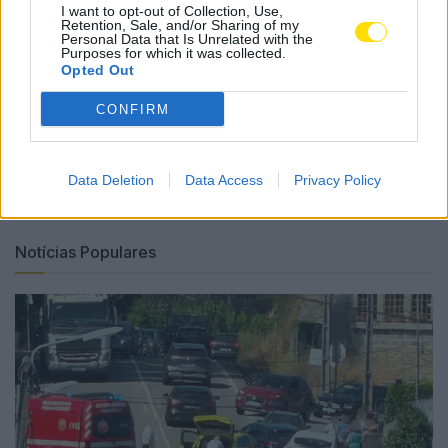
I want to opt-out of Collection, Use,
para além de outras atividades que a Academia Sénior
Retention, Sale, and/or Sharing of my
Personal Data that Is Unrelated with the
Nine venha a ter interesse em participar ou organizar.
Purposes for which it was collected.
Opted Out
Tags:
academia
famalicão
Nine
sénior
CONFIRM
universidade do minho
vestuário
Data Deletion
Data Access
Privacy Policy
Notícias Populares