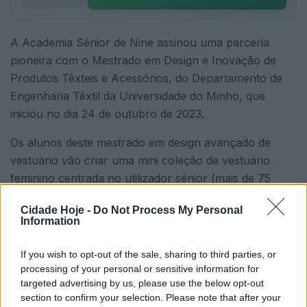
A Academia Sénior de Nine assinou uma parceria
pioneira com o Mestrado em Design e Inovação de
Produtos Têxteis e Acessórios, do Departamento de
Engenharia Têxtil da Universidade do Minho, que
iniciou no dia 24 de outubro de 2023.
Os alunos deste mestrado em design avançado de
vestuário vão criar uma mini coleção de vestuário
feminino centrada no utilizador sénior (mais de 75
anos). Vão, também, seguir princípios de
Cidade Hoje -
Do Not Process My Personal
sustentabilidade porque vão trabalhar peças que a
Information
pessoa sénior já deixou de usar porque já não se
ajustavam mais aos seus corpos.
If you wish to opt-out of the sale, sharing to third parties, or
processing of your personal or sensitive information for
targeted advertising by us, please use the below opt-out
section to confirm your selection. Please note that after your