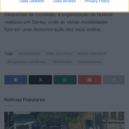
Data Deletion
Data Access
Privacy Policy
Para complementar este dia ligado às Artes Marciais e
Desportos de Combate, a organização do festival
realizou um Sarau, onde as várias modalidades
fizeram uma demonstração dos seus estilos.
Tags:
academias
alex ryu jitsu
artes marciais
desportos combate
famalicão
matosinhos
Notícias Populares