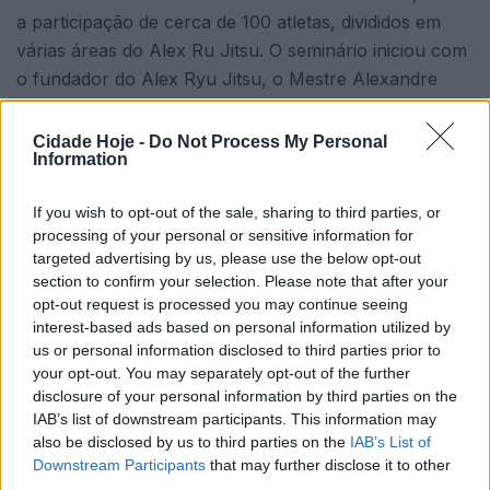
a participação de cerca de 100 atletas, divididos em
várias áreas do Alex Ru Jitsu. O seminário iniciou com
o fundador do Alex Ryu Jitsu, o Mestre Alexandre
Carvalho, e logo de seguida entraram em ação os
mestres Manuel Cunha, Fernando Carvalhal, Carlos,
Cidade Hoje -
Do Not Process My Personal
Information
Luís Faria, António Pinto, Nuno Vieira, Laurindo
Azevedo, Mikaël Azevedo, Alcides Ribeiro, José
If you wish to opt-out of the sale, sharing to third parties, or
Tavares, Carlos Sá.
processing of your personal or sensitive information for
targeted advertising by us, please use the below opt-out
Durante o seminário ficou demonstrada a riqueza, a
section to confirm your selection. Please note that after your
complexidade e o quão abrangente são as técnicas de
opt-out request is processed you may continue seeing
defesa pessoal Alex Ryu Jitsu, que podem ser
interest-based ads based on personal information utilized by
utilizadas contra agressões na rua, contra várias
us or personal information disclosed to third parties prior to
your opt-out. You may separately opt-out of the further
armas assim como de mão nua.
disclosure of your personal information by third parties on the
IAB’s list of downstream participants. This information may
Mas como indicado pelos Mestres do Alex Ryu Jitsu,
also be disclosed by us to third parties on the
IAB’s List of
esta modalidade, nascida em Famalicão, procura em
Downstream Participants
that may further disclose it to other
primeiro lugar a harmonia entre todos e somente
third parties.