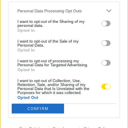
aplicar a técnica Alex Ryu Jitsu em caso de perigo real
Personal Data Processing Opt Outs
e só em defesa.
I want to opt-out of the Sharing of my
personal data.
Opted In
I want to opt-out of the Sale of my
Personal Data.
Opted In
I want to opt-out of processing my
A parte da tarde iniciou com a disputa da Taça
Personal Data for Targeted Advertising.
Opted In
“Alexandre Carvalho”, uma competição de combates
light-contact, que incluiu os escalões Juvenis,
I want to opt-out of Collection, Use,
Retention, Sale, and/or Sharing of my
Juniores e Seniores, separados em duas áreas de
Personal Data that Is Unrelated with the
combate, dois tatamis, onde se notou a energia e a
Purposes for which it was collected.
Opted Out
garra dos atletas. No final a classificação por equipas
foi a seguinte:1º lugar, Academia Casa do Lago; 2º
CONFIRM
lugar, Academia de Pousada de Saramagos; 3º lugar,
Academia de Santo Tirso.