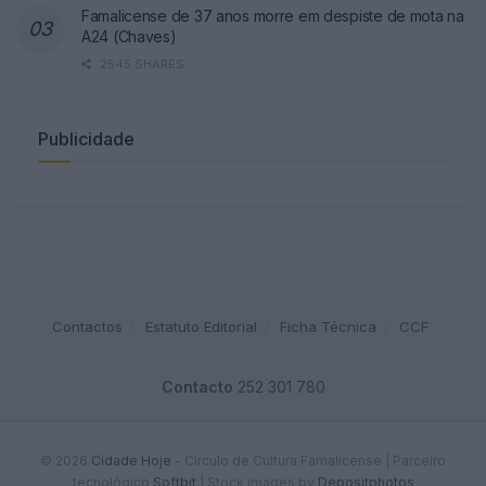
Famalicense de 37 anos morre em despiste de mota na
A24 (Chaves)
2545 SHARES
Publicidade
Contactos
Estatuto Editorial
Ficha Técnica
CCF
Contacto
252 301 780
© 2026
Cidade Hoje
- Circulo de Cultura Famalicense | Parceiro
tecnológico
Softbit
|
Stock images by
Depositphotos