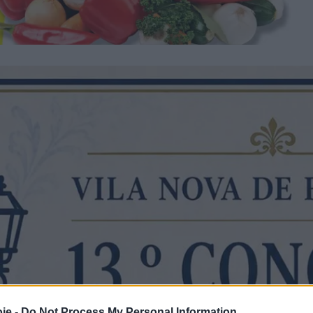
je -
Do Not Process My Personal Information