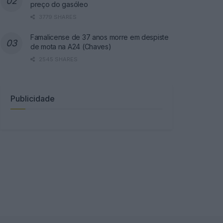
preço do gasóleo
3779 SHARES
Famalicense de 37 anos morre em despiste
de mota na A24 (Chaves)
2545 SHARES
Publicidade