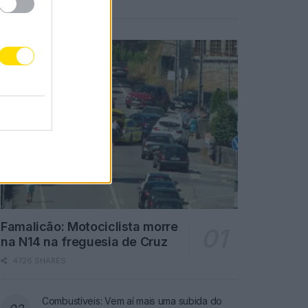
Notícias Populares
Famalicão: Motociclista morre
na N14 na freguesia de Cruz
4726 SHARES
Combustíveis: Vem aí mais uma subida do