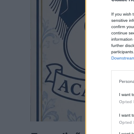
If you wish 
sensitive in
confirm you
continue se
information 
further disc
participants
Downstream 
Persona
I want t
Opted 
I want t
Opted 
I want 