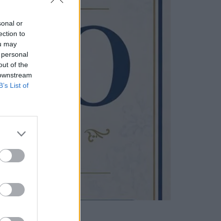
sonal or
ection to
ou may
 personal
out of the
 downstream
B’s List of