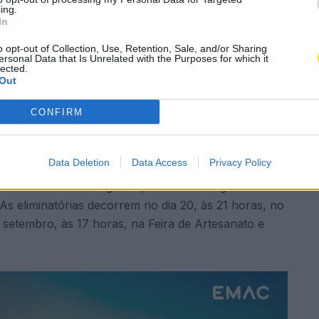
DO anuncia o 13.º
ing.
In
o Amador
o opt-out of Collection, Use, Retention, Sale, and/or Sharing
ersonal Data that Is Unrelated with the Purposes for which it
lected.
Out
A
elho
,
Cultura
A
CONFIRM
Subscrever
Canal Oficial
Data Deletion
Data Access
Privacy Policy
 Famalicão Fado organiza, entre 20 de agosto e 2 de
s eliminatórias decorrem no dia 20, às 21 horas, no
 setembro, às 17 horas, na Feira de Artesanato e