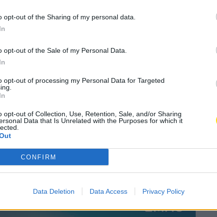
A
,
Concelho
,
Política
,
PSD
A
o opt-out of the Sharing of my personal data.
In
Subscrever
Canal Oficial
o opt-out of the Sale of my Personal Data.
In
 coligação “Mais Ação, Mais Famalicão” – PSD/CDS-
to opt-out of processing my Personal Data for Targeted
ndato. A apresentação decorreu na terça-feira, dia
ing.
In
obra feita, das propostas e para apresentar a equipa
 determinadas, competentes e dedicadas», disse.
o opt-out of Collection, Use, Retention, Sale, and/or Sharing
ersonal Data that Is Unrelated with the Purposes for which it
lected.
cou a importância de uma política de proximidade,
Out
o seu discurso, referiu que «só com os interesses
CONFIRM
sível construir uma freguesia cada vez mais justa,
Data Deletion
Data Access
Privacy Policy