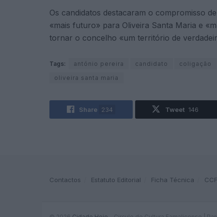
Os candidatos destacaram o compromisso de c
«mais futuro» para Oliveira Santa Maria e «m
tornar o concelho «um território de verdadei
Tags:
antónio pereira
candidato
coligação
oliveira santa maria
Share
234
Tweet
146
Contactos
Estatuto Editorial
Ficha Técnica
CC
© 2026
Cidade Hoje
- Circulo de Cultura Famalicense | Pa