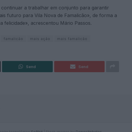
ontinuar a trabalhar em conjunto para garantir
ais futuro para Vila Nova de Famalicão», de forma a
ra felicidade», acrescentou Mário Passos.
famalicão
mais ação
mais famalicão
Send
Send
F
rceiro tecnológico
Softbit
|
Stock images by
Depositphotos