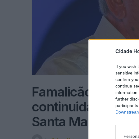
Cidade Ho
If you wish 
sensitive in
confirm you
continue se
Famalicão: Antóni
information 
further disc
continuidade ao tr
participants
Downstream 
Santa Maria
Persona