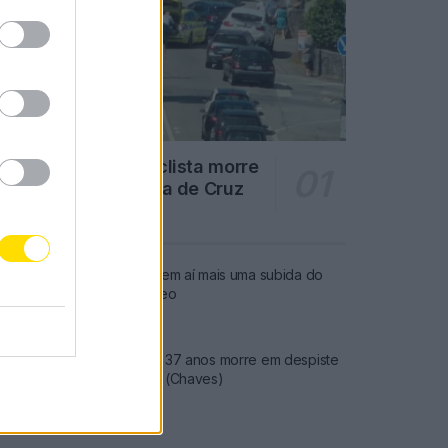
Famalicão: Motociclista morre
na N14 na freguesia de Cruz
4703 SHARES
Combustíveis: Vem aí mais uma subida do
preço do gasóleo
3773 SHARES
Famalicense de 37 anos morre em despiste
de mota na A24 (Chaves)
2541 SHARES