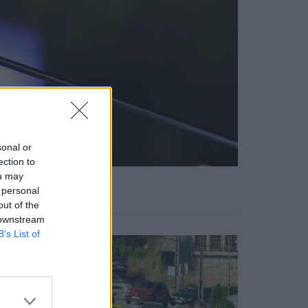
sonal or
ection to
ou may
 personal
Notícias Populares
out of the
 downstream
B’s List of