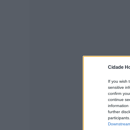
Cidade Ho
If you wish 
sensitive in
confirm you
continue se
information 
further disc
participants
Downstream 