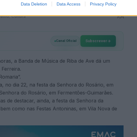
Data Deletion
Data Access
Privacy Policy
A
elho
,
Cultura
A
Subscrever
Canal Oficial
 horas, a Banda de Música de Riba de Ave dá um
 Ferreira.
Romaria”.
a, no dia 22, na festa da Senhora do Rosário, em
a Senhora do Rosário, em Fermentões-Guimarães.
as de destacar, ainda, a festa da Senhora da
, bem como nas Festas Antoninas, em Vila Nova de