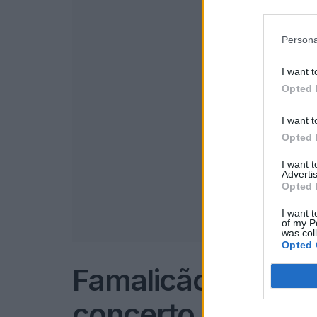
Persona
I want t
Opted 
I want t
Opted 
I want 
Advertis
Opted 
I want t
of my P
was col
Opted 
Famalicão: Banda 
concerto no Teatro