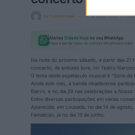
by
Cidade Hoje
16 de Maio, 2022
in
Conc
Alertas
Cidade Hoje
no seu WhatsApp
Fique a par de todas as notícias em primeira mão!
Na noite do próximo sábado, a partir das 21
concerto, de entrada livre, no Teatro Narciso
O tema deste espetáculo musical é “Sons da 
Ainda este mês, a banda ribadavense particip
Bairro, e no dia 29 nas celebrações a Noss
Entre diversas participações em várias romari
Aparecida, em Lousada, no dia 14 de agosto
Famalicão, já no dia 13 de junho.