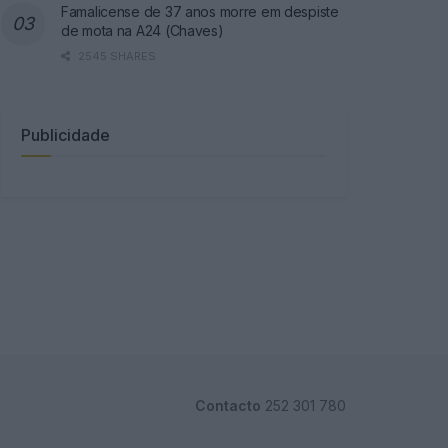
Famalicense de 37 anos morre em despiste
de mota na A24 (Chaves)
2545 SHARES
Publicidade
Contacto
252 301 780