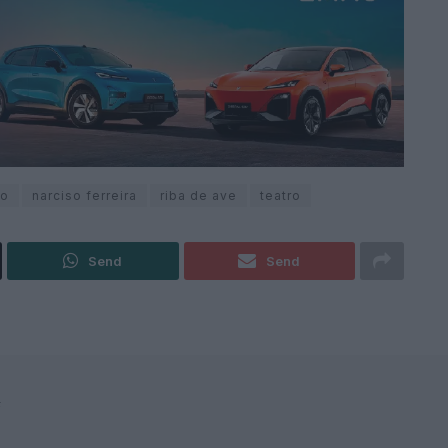
ão
narciso ferreira
riba de ave
teatro
Send
Send
F