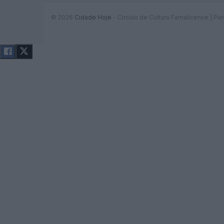
© 2026
Cidade Hoje
- Circulo de Cultura Famalicense | Pa