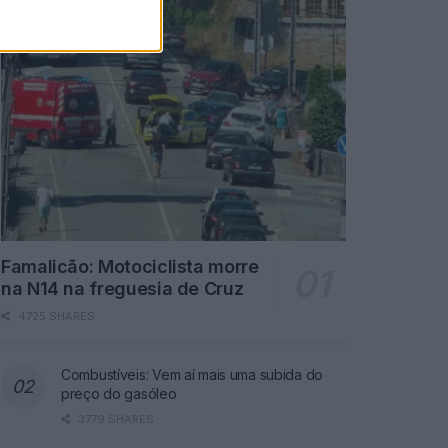
Famalicão: Motociclista morre
na N14 na freguesia de Cruz
4725 SHARES
Combustíveis: Vem aí mais uma subida do
preço do gasóleo
3779 SHARES