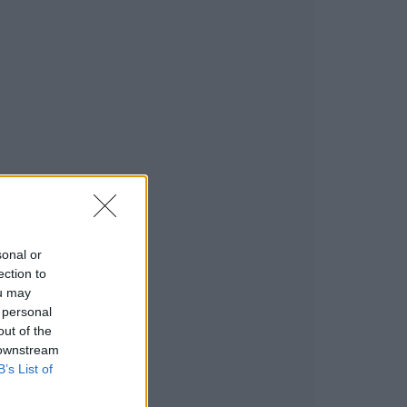
sonal or
ection to
ou may
 personal
out of the
 downstream
B’s List of