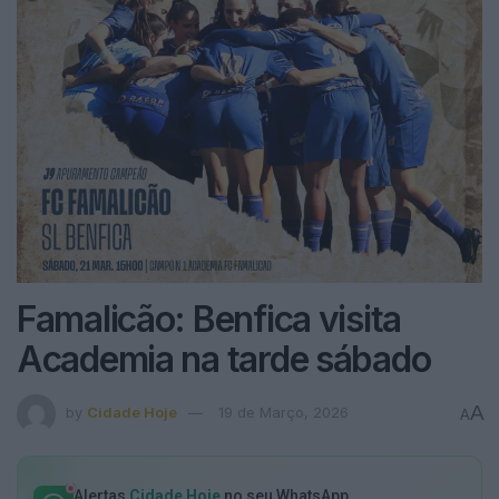
Famalicão: Benfica visita
Academia na tarde sábado
A
by
Cidade Hoje
19 de Março, 2026
A
Alertas
Cidade Hoje
no seu WhatsApp