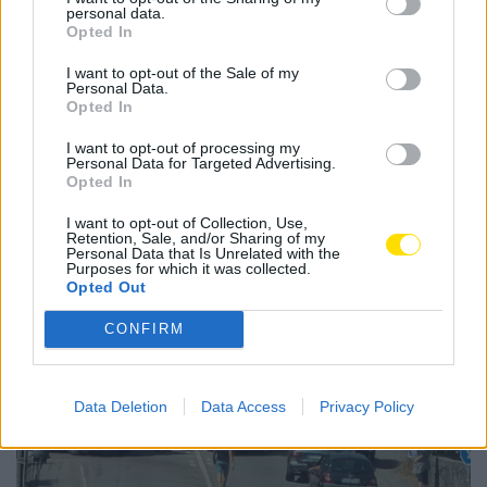
pontos. O FC Porto é líder, com 22 pontos.
personal data.
Opted In
Tags:
2.ª divisão
apuramento
campeão
famalicão
I want to opt-out of the Sale of my
feminino
futebol
jornada 9
Personal Data.
Opted In
I want to opt-out of processing my
Personal Data for Targeted Advertising.
Opted In
Notícias Populares
I want to opt-out of Collection, Use,
Retention, Sale, and/or Sharing of my
Personal Data that Is Unrelated with the
Purposes for which it was collected.
Opted Out
CONFIRM
Data Deletion
Data Access
Privacy Policy