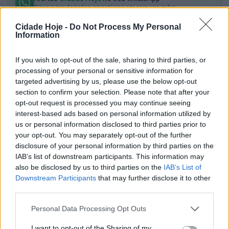
Fique a par de todas as notícias em primeira mão!
Cidade Hoje -
Do Not Process My Personal
Subscrever
Canal Oficial
Information
If you wish to opt-out of the sale, sharing to third parties, or
processing of your personal or sensitive information for
targeted advertising by us, please use the below opt-out
section to confirm your selection. Please note that after your
opt-out request is processed you may continue seeing
interest-based ads based on personal information utilized by
us or personal information disclosed to third parties prior to
your opt-out. You may separately opt-out of the further
A equipa B do Benfica visita a Academia do FC
disclosure of your personal information by third parties on the
Famalicão, na tarde deste sábado, às 15 horas. O jogo,
IAB’s list of downstream participants. This information may
also be disclosed by us to third parties on the
IAB’s List of
no campo n.º 1, é da jornada 9 de apuramento de
Downstream Participants
that may further disclose it to other
campeão nacional da 2.ª divisão feminina.
third parties.
As famalicenses estão no sexto lugar, com 6 pontos,
Personal Data Processing Opt Outs
enquanto que as benfiquistas são segundas, com 17
I want to opt-out of the Sharing of my