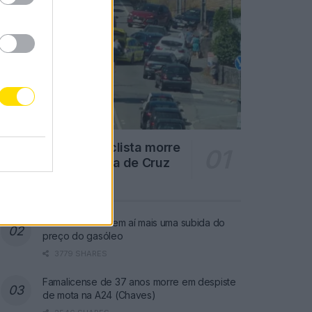
Famalicão: Motociclista morre
na N14 na freguesia de Cruz
4728 SHARES
Combustíveis: Vem aí mais uma subida do
preço do gasóleo
3779 SHARES
Famalicense de 37 anos morre em despiste
de mota na A24 (Chaves)