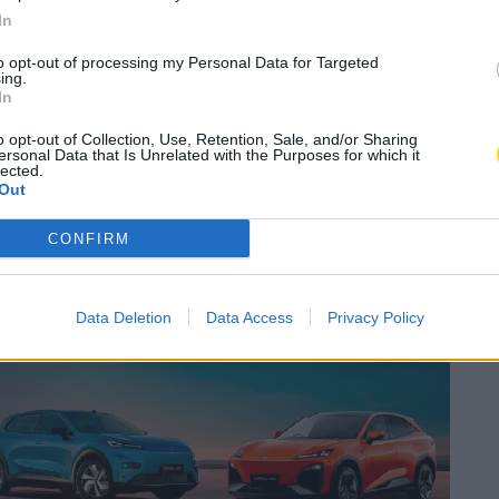
In
A
oncelho
,
Cultura
,
Eventos
,
Música
A
to opt-out of processing my Personal Data for Targeted
ing.
In
o opt-out of Collection, Use, Retention, Sale, and/or Sharing
Subscrever
Canal Oficial
ersonal Data that Is Unrelated with the Purposes for which it
lected.
Out
30, na Casa do Artista Amador com Francisco Freitas,
CONFIRM
iros socorros que será o responsável por um
 uma temática sempre atual. A entrada é livre.
Data Deletion
Data Access
Privacy Policy