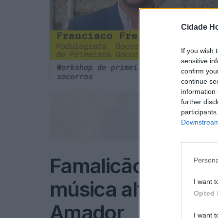
Cidade Ho
If you wish 
sensitive in
confirm you
continue se
information 
further disc
participants
Downstream 
Famalicão: Café fil
Persona
música alternativa
I want t
Opted 
Amador
I want t