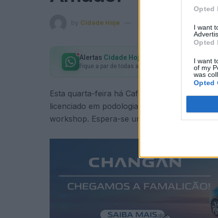
Opted 
by
Cidade Hoje
27 de Outubro, 2025
in
C
I want 
Advertis
Opted 
Alertas
Cidade Hoje
no seu WhatsApp
I want t
Fique a par de todas as notícias em primeira mão!
of my P
was col
Opted 
Esta quarta-feira há Café Filosófico, às 21h
licenciado em podologia, formador em prime
workshop. Espera-se uma noite formativa com