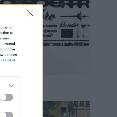
sonal or
ection to
ou may
 personal
out of the
 downstream
B’s List of
Notícias Populares