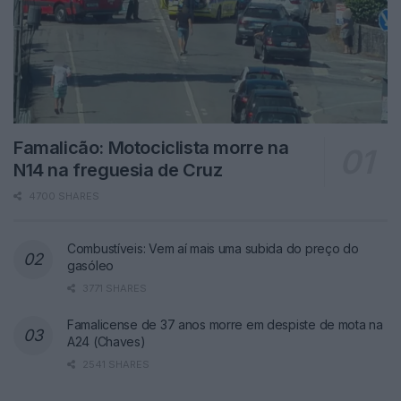
Famalicão: Motociclista morre na
N14 na freguesia de Cruz
4700 SHARES
Combustíveis: Vem aí mais uma subida do preço do
gasóleo
3771 SHARES
Famalicense de 37 anos morre em despiste de mota na
A24 (Chaves)
2541 SHARES