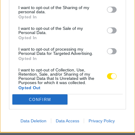
I want to opt-out of the Sharing of my
personal data.
Opted In
A terminar atua o duo folk, composto pelas irmãs Cat
I want to opt-out of the Sale of my
e Margarida Falcão: Golden Slumbers. Depois do
Personal Data.
lançamento de «The New Messiah», em 2016, «I Love
Opted In
You, Crystal» é o nome do novo disco, apresentado
I want to opt-out of processing my
em março deste ano. Influenciadas por artistas como
Personal Data for Targeted Advertising.
Opted In
Simon and Garfunkel, Laura Marling e Fleetwood
Mac, o duo faz uso de harmonias vocais e guitarras
I want to opt-out of Collection, Use,
Retention, Sale, and/or Sharing of my
para criar canções que falam do amor, as dinâmicas
Personal Data that Is Unrelated with the
Purposes for which it was collected.
de família e o ser mulher.
Opted Out
Recorde-se que o Devesa Sunset, existente desde
CONFIRM
2015, acontece todas as sextas-feiras do mês de
agosto junto ao lago do parque que lhe dá nome, num
ambiente descontraído que leva a cultura ao encontro
Data Deletion
Data Access
Privacy Policy
da natureza.