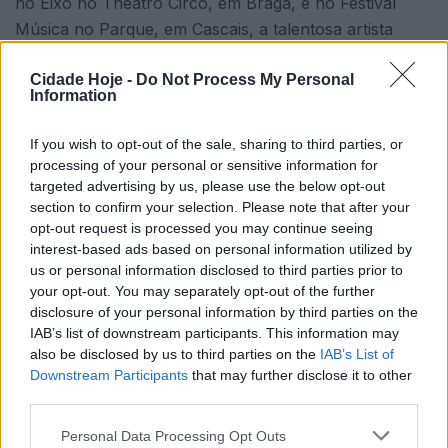
no Eixo no Theatro Circo, em Braga, e no Festival
Música no Parque, em Cascais, a talentosa artista
volta a apresentar música nova. «E a cantar» constitui
Cidade Hoje -
Do Not Process My Personal
o título do seu mais recente EP, composto por sete
Information
temas inéditos, de sua autoria e composição, incluindo
«Petiza», «Declarações de Meia Noite» e «Outono»,
If you wish to opt-out of the sale, sharing to third parties, or
com vídeo do artista brasileiro Daryan.
processing of your personal or sensitive information for
targeted advertising by us, please use the below opt-out
section to confirm your selection. Please note that after your
opt-out request is processed you may continue seeing
interest-based ads based on personal information utilized by
us or personal information disclosed to third parties prior to
your opt-out. You may separately opt-out of the further
disclosure of your personal information by third parties on the
IAB’s list of downstream participants. This information may
also be disclosed by us to third parties on the
IAB’s List of
Downstream Participants
that may further disclose it to other
third parties.
Personal Data Processing Opt Outs