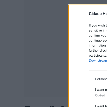
Cidade Ho
If you wish 
sensitive in
confirm you
continue se
information 
further disc
participants
Downstream 
Persona
I want t
Opted 
I want t