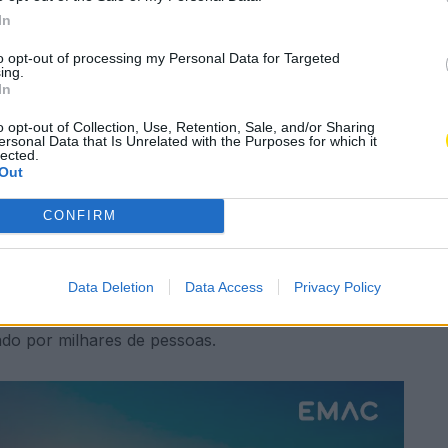
l infantil enche a
In
egria
to opt-out of processing my Personal Data for Targeted
ing.
In
A
oncelho
A
o opt-out of Collection, Use, Retention, Sale, and/or Sharing
ersonal Data that Is Unrelated with the Purposes for which it
lected.
Out
Subscrever
Canal Oficial
CONFIRM
 que conta no Carnaval de Famalicão. O programa
 para o tradicional desfile das crianças das
Data Deletion
Data Access
Privacy Policy
 desta sexta-feira. Trata-se de mais um momento que
iado por milhares de pessoas.