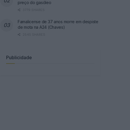
preço do gasóleo
3779 SHARES
Famalicense de 37 anos morre em despiste
de mota na A24 (Chaves)
2545 SHARES
Publicidade