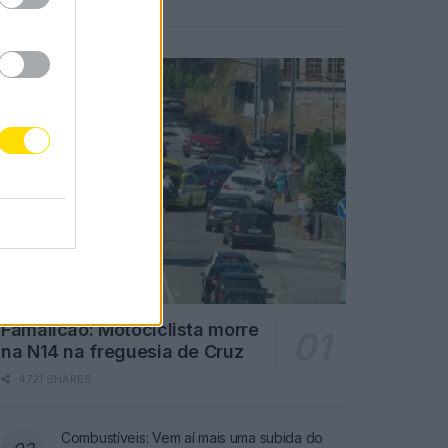
Notícias Populares
Famalicão: Motociclista morre
na N14 na freguesia de Cruz
4721 SHARES
Combustíveis: Vem aí mais uma subida do