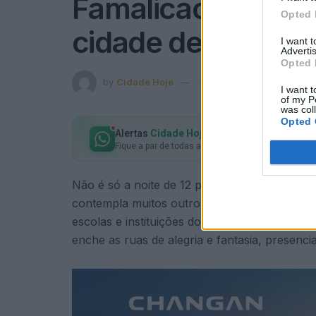
Famalicão: Carnava
Opted 
cidade de cor e al
I want 
Advertis
Opted 
by
Cidade Hoje
7 de Fevereiro, 2024
in
C
I want t
of my P
was col
Opted 
Alertas
Cidade Hoje
no seu WhatsApp
Fique a par de todas as notícias em primeira mão!
Não é só a noite de 12 para 13 de fevereiro
contempla muitos outros momentos, com realce
escolas e instituições do concelho, na tarde
enche as ruas de alegria e fantasia, presenc