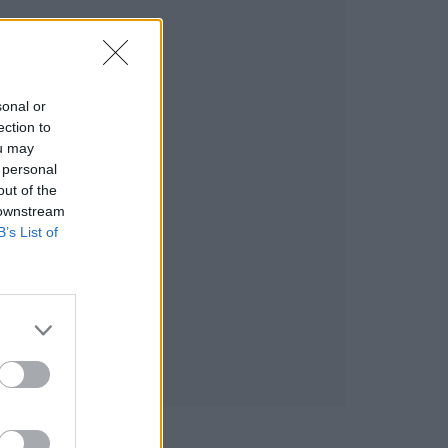
sonal or
ection to
ou may
 personal
out of the
 downstream
B’s List of