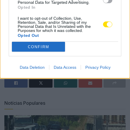
50% de desconto aplicável aos públicos habituais.
Personal Data for Targeted Advertising.
Opted In
Desde a sua inauguração, a 1 de junho de 2001, a
I want to opt-out of Collection, Use,
Casa das Artes de Famalicão tem-se afirmado como
Retention, Sale, and/or Sharing of my
Personal Data that Is Unrelated with the
um espaço eclético de encontro entre criadores e
Purposes for which it was collected.
Opted Out
públicos, acolhendo propostas inovadoras e
promovendo o acesso à cultura.
CONFIRM
Tags:
24 anos
ana moura
casa das artes
famalicão
teatro
Data Deletion
Data Access
Privacy Policy
Notícias Populares