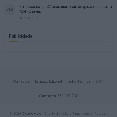
Famalicense de 37 anos morre em despiste de mota na
A24 (Chaves)
2545 SHARES
Publicidade
Contactos
Estatuto Editorial
Ficha Técnica
CCF
Contacto
252 301 780
© 2026
Cidade Hoje
- Circulo de Cultura Famalicense | Parceiro