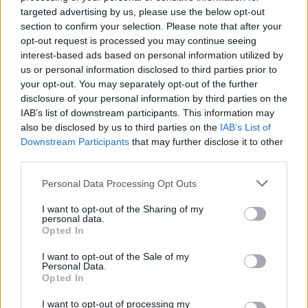
targeted advertising by us, please use the below opt-out
recebe Ana Moura, uma das mais reconhecidas vozes
section to confirm your selection. Please note that after your
do fado contemporâneo. A artista apresenta o seu
opt-out request is processed you may continue seeing
mais recente álbum, Casa Guilhermina, onde cruza o
interest-based ads based on personal information utilized by
fado com outras sonoridades e assume pela primeira
us or personal information disclosed to third parties prior to
your opt-out. You may separately opt-out of the further
vez a autoria das letras. Temas como “Andorinhas” e
disclosure of your personal information by third parties on the
“Agarra em Mim” fazem parte de um concerto que
IAB’s list of downstream participants. This information may
promete ser memorável. O espetáculo está já
also be disclosed by us to third parties on the
IAB’s List of
esgotado.
Downstream Participants
that may further disclose it to other
third parties.
A encerrar as celebrações, no domingo, 1 de junho,
Personal Data Processing Opt Outs
às 11h30, a Orquestra Sinfónica Artave, sob direção
do maestro Luís Machado, apresenta um Concerto
I want to opt-out of the Sharing of my
personal data.
Promenade integrado no 8.º Ciclo promovido pela
Opted In
Casa das Artes. O programa inclui obras de
I want to opt-out of the Sale of my
compositores como Johann Strauss II, Gustav Mahler
Personal Data.
e Igor Stravinsky, numa proposta pensada para toda a
Opted In
família. Os bilhetes estão disponíveis por 4 euros, com
I want to opt-out of processing my