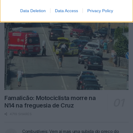
Data Deletion
Data Access
Privacy Policy
Famalicão: Motociclista morre na
N14 na freguesia de Cruz
4719 SHARES
Combustíveis: Vem aí mais uma subida do preço do