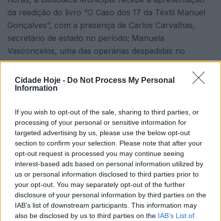
da reedição do livro “O Caso dos 17 da Têxtil Manuel
Gonçalves”, com a presença de Carlos Carvalhas,
secretário de estado no período; Manuela
Vasconcelos, uma das operárias despedidas no
decorrer do caso dos 17; Francisco Vieira, presidente
do Sindicato Têxtil do Minho e Trás os Montes; e Sílvio
Cidade Hoje -
Do Not Process My Personal
Information
Sousa da direção da Organização Regional de Braga
do PCP.
If you wish to opt-out of the sale, sharing to third parties, or
processing of your personal or sensitive information for
targeted advertising by us, please use the below opt-out
section to confirm your selection. Please note that after your
opt-out request is processed you may continue seeing
interest-based ads based on personal information utilized by
us or personal information disclosed to third parties prior to
your opt-out. You may separately opt-out of the further
Esta iniciativa, segundo os comunistas, «é uma
disclosure of your personal information by third parties on the
importante contribuição para a história do verão
IAB’s list of downstream participants. This information may
quente de 75 e é, também, uma justa homenagem à
also be disclosed by us to third parties on the
IAB’s List of