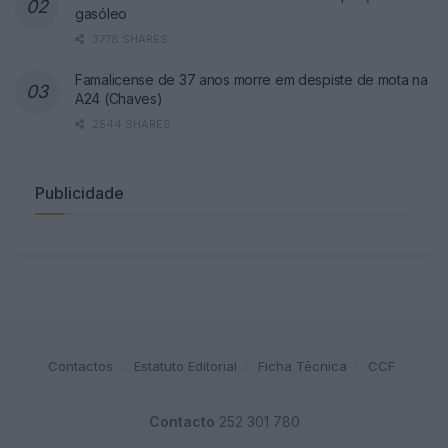
gasóleo
3778 SHARES
Famalicense de 37 anos morre em despiste de mota na
A24 (Chaves)
2544 SHARES
Publicidade
Contactos
Estatuto Editorial
Ficha Técnica
CCF
Contacto
252 301 780