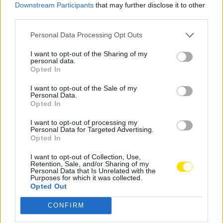
Downstream Participants
that may further disclose it to other
luta dos dezassete trabalhadores» e aos trabalhadores
third parties.
«do setor têxtil do Vale do Ave e às suas organizações
sindicais e comissões de trabalhadores».
Personal Data Processing Opt Outs
No dia 25 de Abril, em Joane, no Restaurante “The
I want to opt-out of the Sharing of my
personal data.
Scotch”, tem lugar o jantar comemorativo concelhio,
Opted In
com a presença de candidatos da CDU ao próximo ato
I want to opt-out of the Sale of my
eleitoral. Os interessados podem contactar a
Personal Data.
Opted In
organização concelhia, através do número: 912 675
569.
I want to opt-out of processing my
Personal Data for Targeted Advertising.
Opted In
Tags:
abril
cdu
famalicão
o caso dos 17
I want to opt-out of Collection, Use,
Retention, Sale, and/or Sharing of my
Personal Data that Is Unrelated with the
Purposes for which it was collected.
Opted Out
Notícias Populares
CONFIRM