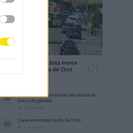
Famalicão: Motociclista morre
na N14 na freguesia de Cruz
4757 SHARES
Combustíveis: Vem aí mais uma subida do
preço do gasóleo
3782 SHARES
Casal encontrado morto na Trofa
3133 SHARES