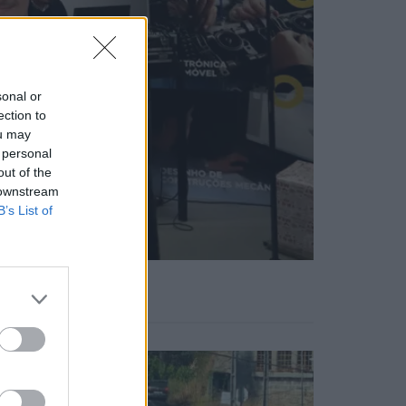
sonal or
ection to
ou may
 personal
out of the
 downstream
B’s List of
Notícias Populares