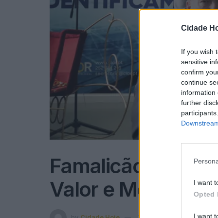
Cidade Ho
If you wish 
sensitive in
confirm you
continue se
information 
further disc
participants
Downstream 
Famalicão: CIOR e
Persona
Valor e Mérito a 1
I want t
Opted 
I want t
by
Cidade Hoje
18 de Dezembro, 2024
in