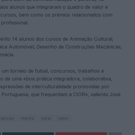
 aos alunos que integraram o quadro de valor e
es cursos, bem como os prémios relacionados com
profissional.
rito 14 alunos dos cursos de Animação Cultural;
ica Automóvel; Desenho de Construções Mecânicas;
mácia.
 um torneio de futsal, concursos, trabalhos e
do de uma «boa prática integradora, colaborativa,
e expressões de interculturalidade promovidas por
l Portuguesa, que frequentam a CIOR», salienta José
malicão
mérito
natal
valor