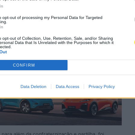
A
In
to opt-out of processing my Personal Data for Targeted
ing.
Subscrever
Canal Oficial
In
o opt-out of Collection, Use, Retention, Sale, and/or Sharing
ersonal Data that Is Unrelated with the Purposes for which it
esde a passada sexta-feira, a quadra natalícia com
lected.
e funcionários.
Out
CONFIRM
Data Deletion
Data Access
Privacy Policy
 para além da confraternização e partilha, foi