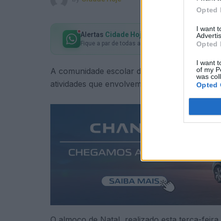
Opted 
I want 
Alertas
Cidade Hoje
no seu WhatsApp
Advertis
Opted 
Fique a par de todas as notícias em primeira mão!
I want t
of my P
A comunidade escolar da CIOR está a viver, d
was col
atividades que envolvem alunos, professores 
Opted 
O almoço de Natal, realizado esta terça-feira,