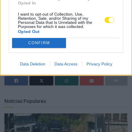
Opted In
I want to opt-out of Collection, Use,
Retention, Sale, and/or Sharing of my
Personal Data that Is Unrelated with the
Purposes for which it was collected.
Opted Out
CONFIRM
Tags:
cior
famalicão
mixing art
ribeirão
Data Deletion
Data Access
Privacy Policy
Notícias Populares