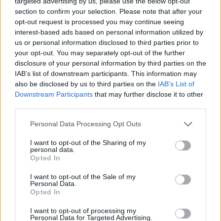
targeted advertising by us, please use the below opt-out
Será, segundo Luís Bessa, um evento sociocultural
section to confirm your selection. Please note that after your
para «viver, experimentar e partilhar arte e cultura».
opt-out request is processed you may continue seeing
interest-based ads based on personal information utilized by
É a primeira vez que o ART MIXING decorre fora da
us or personal information disclosed to third parties prior to
your opt-out. You may separately opt-out of the further
cidade e que, desde a primeira hora, foi acolhido e
disclosure of your personal information by third parties on the
apoiado pela Câmara Municipal, Junta de Freguesia da
IAB’s list of downstream participants. This information may
Vila de Ribeirão e outras entidades parceiras.
also be disclosed by us to third parties on the
IAB’s List of
Downstream Participants
that may further disclose it to other
third parties.
Personal Data Processing Opt Outs
I want to opt-out of the Sharing of my
personal data.
Opted In
I want to opt-out of the Sale of my
Personal Data.
Opted In
I want to opt-out of processing my
Personal Data for Targeted Advertising.