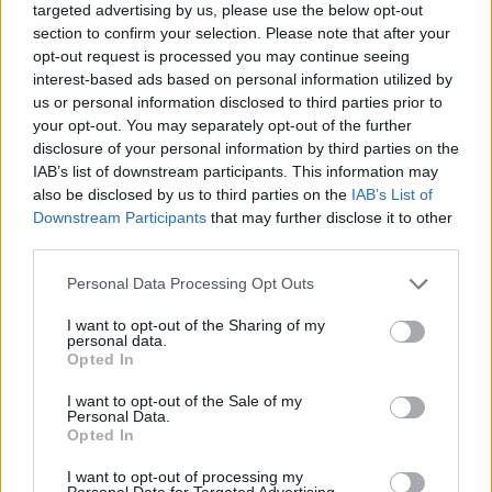
A
COINDU, com unidade de produção em Joane,
targeted advertising by us, please use the below opt-out
Famalicão,
vai avançar com um processo de lay-off
section to confirm your selection. Please note that after your
opt-out request is processed you may continue seeing
que deverá abranger 493 trabalhadores. A decisão foi
interest-based ads based on personal information utilized by
comunicada aos colaboradores esta segunda-feira, 11
us or personal information disclosed to third parties prior to
de maio.
your opt-out. You may separately opt-out of the further
disclosure of your personal information by third parties on the
A medida surge depois de, no último ano, a empresa
IAB’s list of downstream participants. This information may
ter avançado com dois despedimentos coletivos, numa
also be disclosed by us to third parties on the
IAB’s List of
Downstream Participants
that may further disclose it to other
altura em que o setor automóvel europeu atravessa
third parties.
várias dificuldades.
Personal Data Processing Opt Outs
Segundo informações internas, a decisão estará
relacionada com a crise automóvel na Europa,
I want to opt-out of the Sharing of my
personal data.
marcada por uma conjugação de fatores económicos,
Opted In
ambientais, regulatórios, tecnológicos e geopolíticos.
I want to opt-out of the Sale of my
Personal Data.
Opted In
I want to opt-out of processing my
Personal Data for Targeted Advertising.