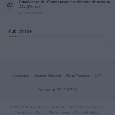
Famalicense de 37 anos morre em despiste de mota na
A24 (Chaves)
2542 SHARES
Publicidade
Contactos
Estatuto Editorial
Ficha Técnica
CCF
Contacto
252 301 780
© 2026
Cidade Hoje
- Circulo de Cultura Famalicense | Parceiro
tecnológico
Softbit
|
Stock images by
Depositphotos