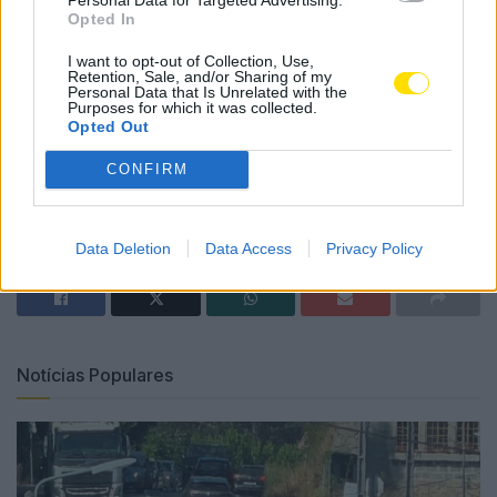
Opted In
I want to opt-out of Collection, Use,
Retention, Sale, and/or Sharing of my
O processo de lay-off será faseado por entre todos os
Personal Data that Is Unrelated with the
Purposes for which it was collected.
trabalhadores selecionados.
Opted Out
Recorde-se que, em 2024, a COINDU encerrou a
CONFIRM
unidade de produção de
Arcos de Valdevez
, uma
decisão que afetou cerca de 350 trabalhadores.
Data Deletion
Data Access
Privacy Policy
Notícias Populares