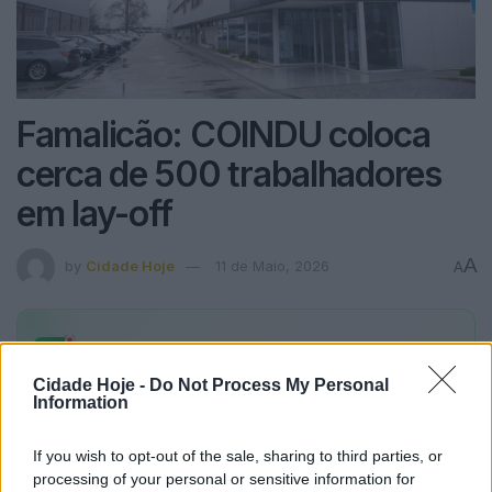
Famalicão: COINDU coloca
cerca de 500 trabalhadores
em lay-off
A
by
Cidade Hoje
11 de Maio, 2026
A
Alertas
Cidade Hoje
no seu WhatsApp
Fique a par de todas as notícias em primeira mão!
Cidade Hoje -
Do Not Process My Personal
Information
Subscrever
Canal Oficial
If you wish to opt-out of the sale, sharing to third parties, or
processing of your personal or sensitive information for