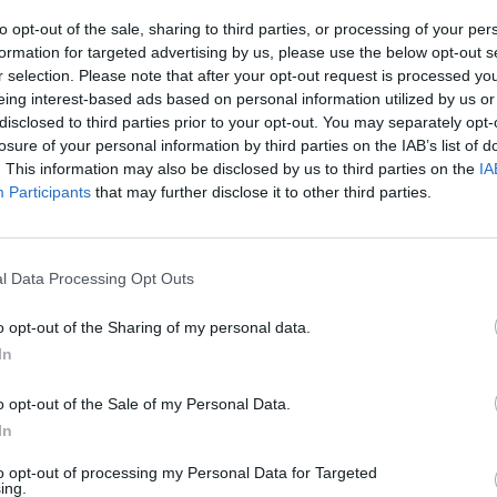
19 afeta Transdev
to opt-out of the sale, sharing to third parties, or processing of your per
blico escolar está
formation for targeted advertising by us, please use the below opt-out s
r selection. Please note that after your opt-out request is processed y
eing interest-based ads based on personal information utilized by us or
disclosed to third parties prior to your opt-out. You may separately opt-
losure of your personal information by third parties on the IAB’s list of
. This information may also be disclosed by us to third parties on the
IA
A
ncelho
A
Participants
that may further disclose it to other third parties.
Subscrever
Canal Oficial
l Data Processing Opt Outs
o opt-out of the Sharing of my personal data.
em a Câmara Municipal de Vila Nova de Famalicão
In
ico rodoviário, está confrontada com um crescente
d-19, designadamente, motoristas dos autocarros,
o opt-out of the Sale of my Personal Data.
In
to opt-out of processing my Personal Data for Targeted
ing.
 a transportadora estão a desenvolver esforços para