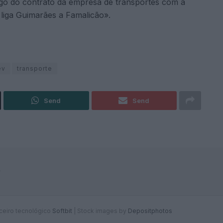
rigo do contrato da empresa de transportes com a
liga Guimarães a Famalicão».
ev
transporte
Send
Send
F
rceiro tecnológico
Softbit
|
Stock images by
Depositphotos