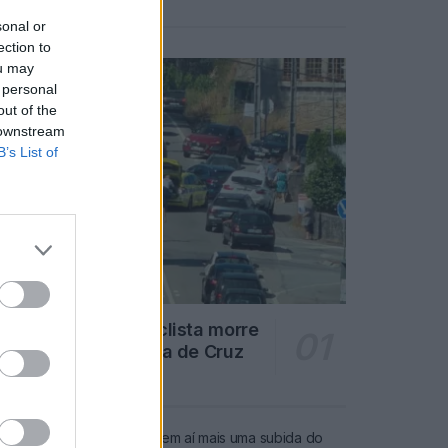
Notícias Populares
sonal or
ection to
ou may
 personal
out of the
 downstream
B’s List of
Famalicão: Motociclista morre
na N14 na freguesia de Cruz
4719 SHARES
Combustíveis: Vem aí mais uma subida do