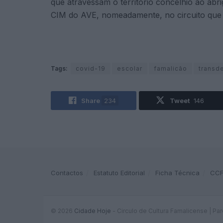
que atravessam o território concelhio ao ab
CIM do AVE, nomeadamente, no circuito que 
Tags:
covid-19
escolar
famalicão
transd
Share
234
Tweet
146
Contactos
Estatuto Editorial
Ficha Técnica
CC
© 2026
Cidade Hoje
- Circulo de Cultura Famalicense | Pa