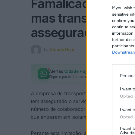
Famalicão: Covid-
If you wish 
mas transporte pú
sensitive in
confirm you
continue se
assegurado
information 
further disc
participants
by
Cidade Hoje
19 de Janeiro, 2022
in
Co
Downstream 
Alertas
Cidade Hoje
no seu WhatsApp
Persona
Fique a par de todas as notícias em primeira mão!
I want t
A empresa de transportes Transdev, com qu
Opted 
tem assegurado o serviço de transporte públ
número de colaboradores infetados com Covi
I want t
que entraram em isolamento profilático.
Opted 
I want 
Advertis
Perante esta limitação, a Câmara Municipal e