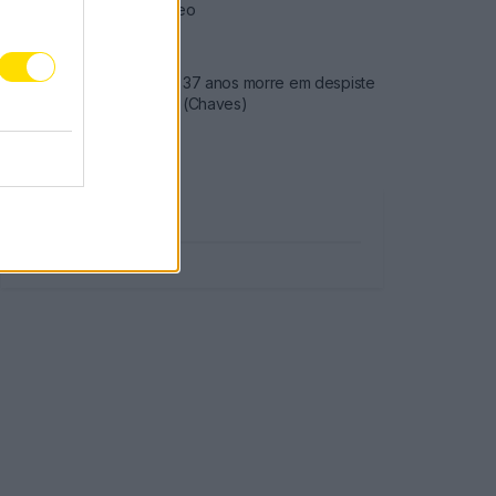
preço do gasóleo
3778 SHARES
Famalicense de 37 anos morre em despiste
de mota na A24 (Chaves)
2544 SHARES
Publicidade