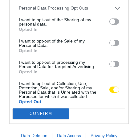
15h30, recitação do Terço e, trinta minutos depois, sai
Personal Data Processing Opt Outs
a procissão, acompanhada pela fanfarra do CNE e
pela Bandar Marcial de Arnoso que, no final, atuará
I want to opt-out of the Sharing of my
personal data.
no adro da igreja.
Opted In
I want to opt-out of the Sale of my
Tags:
banda
CNE
delães
famalicão
Personal Data.
marcial arnoso
missa
procissão
Opted In
senhora das candeias
I want to opt-out of processing my
Personal Data for Targeted Advertising.
Opted In
I want to opt-out of Collection, Use,
Retention, Sale, and/or Sharing of my
Personal Data that Is Unrelated with the
Purposes for which it was collected.
Notícias Populares
Opted Out
CONFIRM
Data Deletion
Data Access
Privacy Policy