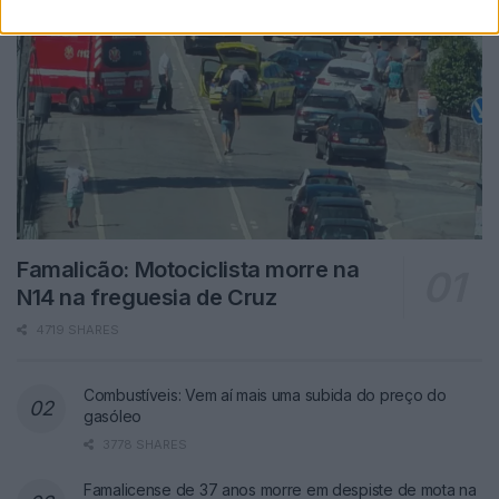
Famalicão: Motociclista morre na
N14 na freguesia de Cruz
4719 SHARES
Combustíveis: Vem aí mais uma subida do preço do
gasóleo
3778 SHARES
Famalicense de 37 anos morre em despiste de mota na