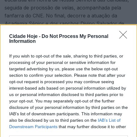
seguida de procissão de velas, acompanhada pela
fanfarra do CNE. No final, decorre a atuação da
Academia Sénior e dos ranchos Divino Salvador de
Delães, de Oliveira Santa Maria e do Danças e
Cidade Hoje -
Do Not Process My Personal
Cantares de Joane. Neste dia vai funcionar um bar
Information
com bons petiscos e bom vinho, a cargo da FNA –
Escuteiros de Adultos.
If you wish to opt-out of the sale, sharing to third parties, or
processing of your personal or sensitive information for
targeted advertising by us, please use the below opt-out
section to confirm your selection. Please note that after your
opt-out request is processed you may continue seeing
interest-based ads based on personal information utilized by
us or personal information disclosed to third parties prior to
your opt-out. You may separately opt-out of the further
disclosure of your personal information by third parties on the
Para o dia de domingo, dia 25, às 11 horas, celebra-se
IAB’s list of downstream participants. This information may
missa em honra de Nossa Senhora das Candeias,
also be disclosed by us to third parties on the
IAB’s List of
solenizada pelo Grupo Coral; às 14h45, dará entrada
Downstream Participants
that may further disclose it to other
no adro a Banda Marcial de Arnoso Santa Maria; às
third parties.