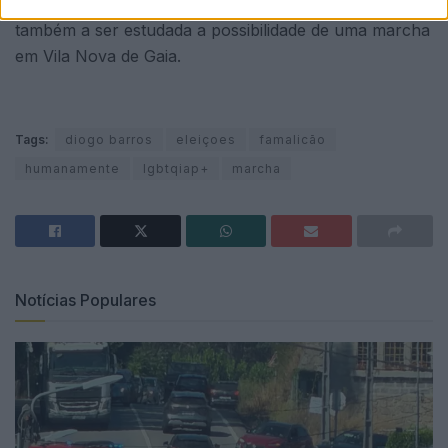
a habitação, o clima ou os direitos humanos. Está
também a ser estudada a possibilidade de uma marcha
em Vila Nova de Gaia.
Tags:
diogo barros
eleiçoes
famalicão
humanamente
lgbtqiap+
marcha
Notícias Populares