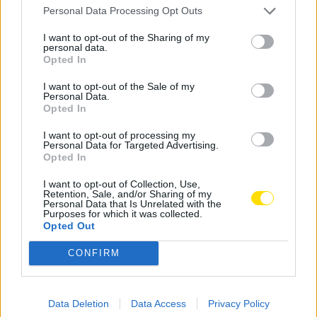
Personal Data Processing Opt Outs
I want to opt-out of the Sharing of my
personal data.
Opted In
I want to opt-out of the Sale of my
Personal Data.
A lista A, encabeçada por Diogo Barros, com o slogan
Opted In
“Unides!” irá a eleições enquanto lista única. No
I want to opt-out of processing my
entanto, os estatutos do movimento exigem uma
Personal Data for Targeted Advertising.
Opted In
maioria simples. Caso a Lista A não alcance a maioria
simples de aprovação, uma Assembleia Geral
I want to opt-out of Collection, Use,
Retention, Sale, and/or Sharing of my
Extraordinária será convocada para se encontrar uma
Personal Data that Is Unrelated with the
Purposes for which it was collected.
solução interina até novas eleições.
Opted Out
O jovem ativista, de 21 anos, assegura ainda que as
CONFIRM
marchas LGBTQIAP+ de Guimarães, Santo Tirso,
Famalicão, Vizela e Póvoa de Varzim irão sair à rua
este ano, tal como outras iniciativas relacionadas com
Data Deletion
Data Access
Privacy Policy