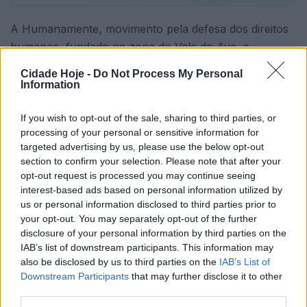
A Humanamente, movimento pela defesa dos direitos
humanos, fundado na zona do Vale do Ave, e
promotora das comissões organizadoras das marchas
Cidade Hoje -
Do Not Process My Personal
LGBTQIAP+ de Guimarães, Santo Tirso, Famalicão,
Information
Vizela e Póvoa de Varzim, vai a votos no dia 13 de
janeiro e Diogo Barros recandidata-se ao cargo.
If you wish to opt-out of the sale, sharing to third parties, or
processing of your personal or sensitive information for
Para o mandato bianual, o primeiro da história do
targeted advertising by us, please use the below opt-out
section to confirm your selection. Please note that after your
coletivo que, até então, tinha mandatos anuais, o
opt-out request is processed you may continue seeing
jovem ativista famalicense acredita que «há ainda um
interest-based ads based on personal information utilized by
longo e árduo caminho a percorrer para salvaguardar
us or personal information disclosed to third parties prior to
os direitos humanos para todos». Diogo vê «com
your opt-out. You may separately opt-out of the further
disclosure of your personal information by third parties on the
inquietação ascensão da extrema-direita», mas
IAB’s list of downstream participants. This information may
assevera que a Humanamente estará presente «e
also be disclosed by us to third parties on the
IAB’s List of
combaterá com todas as forças de ódio, de
Downstream Participants
that may further disclose it to other
preconceito e de desigualdade».
third parties.