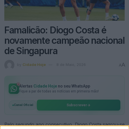
Famalicão: Diogo Costa é
novamente campeão nacional
de Singapura
A
by
Cidade Hoje
8 de Maio, 2026
A
Alertas
Cidade Hoje
no seu WhatsApp
Fique a par de todas as notícias em primeira mão!
Subscrever
Canal Oficial
Pelo segundo ano consecutivo, Diogo Costa sagrou-se