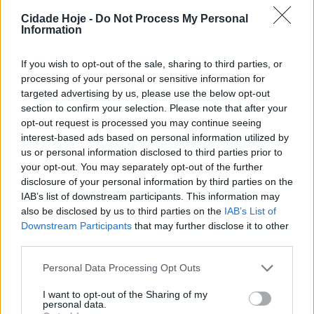
campeão nacional pelo Lion City Sailors FC, formação
Cidade Hoje -
Do Not Process My Personal
de Singapura.
Information
If you wish to opt-out of the sale, sharing to third parties, or
processing of your personal or sensitive information for
targeted advertising by us, please use the below opt-out
section to confirm your selection. Please note that after your
opt-out request is processed you may continue seeing
interest-based ads based on personal information utilized by
O jovem jogador, tal como o companheiro Rui Pires,
us or personal information disclosed to third parties prior to
que é de Mirandela, foram felicitados pelo Sindicato
your opt-out. You may separately opt-out of the further
disclosure of your personal information by third parties on the
dos Jogadores.
IAB’s list of downstream participants. This information may
also be disclosed by us to third parties on the
IAB’s List of
Diogo Costa, de 22 anos, está no clube desde janeiro
Downstream Participants
that may further disclose it to other
de 2025, emprestado pelo FC Famalicão, mas
third parties.
rapidamente convenceu e em julho assinou contrato
Personal Data Processing Opt Outs
por cinco épocas.
I want to opt-out of the Sharing of my
Tags:
campeão nacional
defesa
diogo costa
personal data.