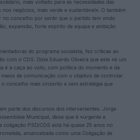
olidário, mais voltado para as necessidades das
es nos negócios, mais verde e sustentável». O também
 no concelho por sentir que o partido tem vindo
ão, expansão, forte espírito de equipa e ambição
entadoras do programa socialista, fez críticas ao
ção com o CDS. Dizia Eduardo Oliveira que este «é um
ia é a caça ao voto, com política do momento e da
os meios de comunicação com o objetivo de controlar
 o concelho mais cinzento e sem estratégia que
ram parte dos discursos dos intervenientes. Jorge
ssembleia Municipal, disse que é «urgente e
 a coligação PSD/CDS está há quase 25 anos no
mprometida, amancebada como uma Coligação de