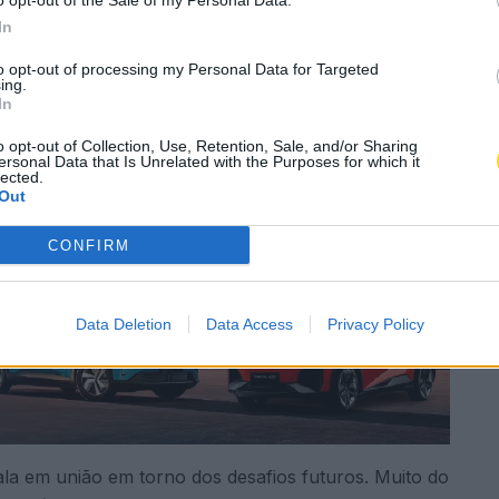
o opt-out of the Sale of my Personal Data.
In
icos” do partido, atuais e ex-autarcas,
to opt-out of processing my Personal Data for Targeted
lista “Juntos por Famalicão” escolheu, na terça-feira,
ing.
In
ntação da lista candidata precisamente pelo
 é a moção apresentada neste espaço, por ser um
o opt-out of Collection, Use, Retention, Sale, and/or Sharing
ersonal Data that Is Unrelated with the Purposes for which it
odas as freguesias», frisou.
lected.
Out
CONFIRM
Data Deletion
Data Access
Privacy Policy
ala em união em torno dos desafios futuros. Muito do