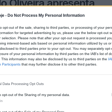
o Oliveira apresenta
 Comissão Política do
je -
Do Not Process My Personal Information
to opt-out of the sale, sharing to third parties, or processing of your per
formation for targeted advertising by us, please use the below opt-out s
r selection. Please note that after your opt-out request is processed y
A
elho
,
Política
,
PS
A
eing interest-based ads based on personal information utilized by us or
disclosed to third parties prior to your opt-out. You may separately opt-
losure of your personal information by third parties on the IAB’s list of
. This information may also be disclosed by us to third parties on the
IA
Subscrever
Canal Oficial
Participants
that may further disclose it to other third parties.
to à frente da concelhia do PS, acredita numa
afia a sociedade civil a ajudar a criar o programa
l Data Processing Opt Outs
o opt-out of the Sharing of my personal data.
In
ticas internas no próximo sábado. “Juntos Por
al presidente da concelhia.