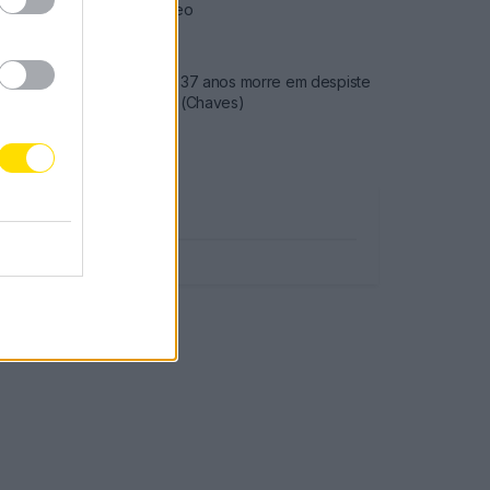
preço do gasóleo
3778 SHARES
Famalicense de 37 anos morre em despiste
de mota na A24 (Chaves)
2543 SHARES
Publicidade