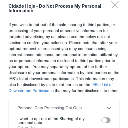
Cidade Hoje -
Do Not Process My Personal
Information
If you wish to opt-out of the sale, sharing to third parties, or
processing of your personal or sensitive information for
targeted advertising by us, please use the below opt-out
A equipa da Associação de Boccia Luís Silva venceu o
section to confirm your selection. Please note that after your
Campeonato Sénior Individual, zona Porto, da 2.ª
opt-out request is processed you may continue seeing
interest-based ads based on personal information utilized by
divisão. Na prova realizada esta terça-feira, no
us or personal information disclosed to third parties prior to
Pavilhão Municipal da Póvoa de Varzim, o grande
your opt-out. You may separately opt-out of the further
destaque vai para Emília Pinto que se sagrou campeã
disclosure of your personal information by third parties on the
e, deste modo, reservou um lugar na fase final
IAB’s list of downstream participants. This information may
nacional, a realizar em Leiria, e sobe à 1.ª divisão.
also be disclosed by us to third parties on the
IAB’s List of
Downstream Participants
that may further disclose it to other
Para além de Emília Pinto, a equipa famalicense esteve
third parties.
na Póvoa de Varzim com mais quatro atletas.
Personal Data Processing Opt Outs
Tags:
associação
boccia
campeonato
I want to opt-out of the Sharing of my
personal data.
emília pinto
famalicão
luís silva
Opted In