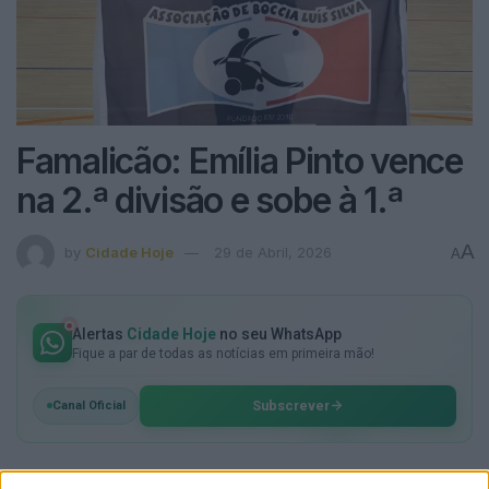
Famalicão: Emília Pinto vence
na 2.ª divisão e sobe à 1.ª
A
by
Cidade Hoje
29 de Abril, 2026
A
Alertas
Cidade Hoje
no seu WhatsApp
Fique a par de todas as notícias em primeira mão!
Subscrever
Canal Oficial