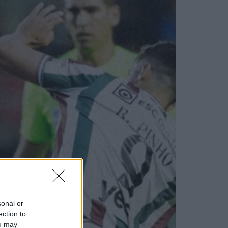
sonal or
ection to
ou may