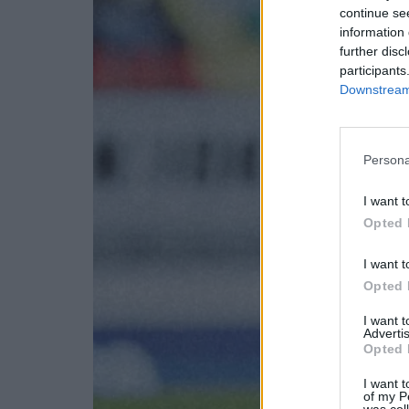
continue se
information 
further disc
participants
Downstream 
Persona
I want t
Opted 
I want t
Opted 
I want 
Advertis
Opted 
I want t
of my P
was col