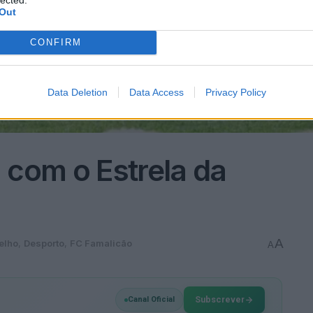
Out
CONFIRM
Data Deletion
Data Access
Privacy Policy
com o Estrela da
A
elho
,
Desporto
,
FC Famalicão
A
Subscrever
Canal Oficial