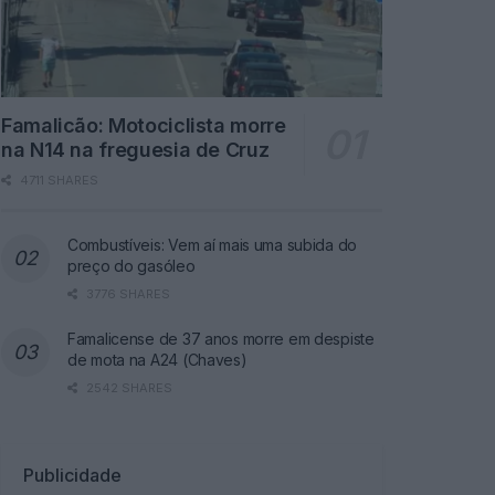
Famalicão: Motociclista morre
na N14 na freguesia de Cruz
4711 SHARES
Combustíveis: Vem aí mais uma subida do
preço do gasóleo
3776 SHARES
Famalicense de 37 anos morre em despiste
de mota na A24 (Chaves)
2542 SHARES
Publicidade