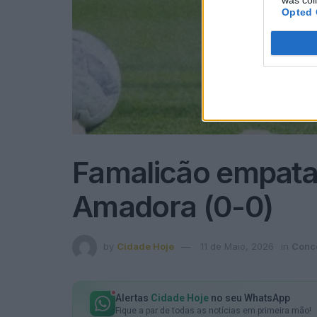
Opted 
Famalicão empata 
Amadora (0-0)
by
Cidade Hoje
11 de Maio, 2026
in
Conc
Alertas
Cidade Hoje
no seu WhatsApp
Fique a par de todas as notícias em primeira mão!