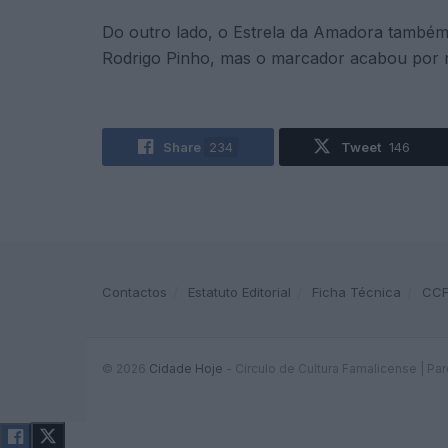
Do outro lado, o Estrela da Amadora também c
Rodrigo Pinho, mas o marcador acabou por não
Share
234
Tweet
146
Contactos
Estatuto Editorial
Ficha Técnica
CC
© 2026
Cidade Hoje
- Circulo de Cultura Famalicense | Pa