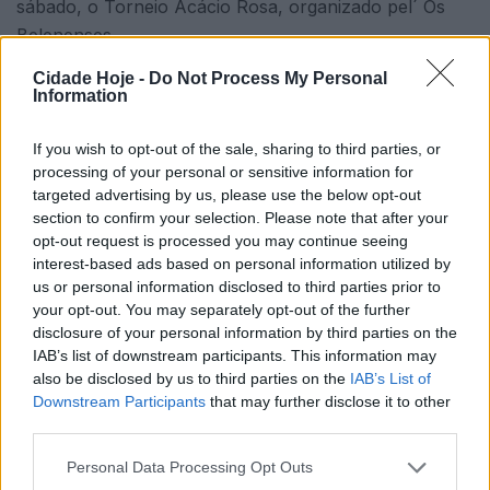
sábado, o Torneio Acácio Rosa, organizado pel´ Os
Belenenses.
Cidade Hoje -
Do Not Process My Personal
O conjunto famalicense venceu, na primeira partida, a
Information
Escola D. João Futsal, por 1-0, e no segundo
encontro levou a melhor, por 2-1, sobre o Estrela da
If you wish to opt-out of the sale, sharing to third parties, or
Amadora.
processing of your personal or sensitive information for
targeted advertising by us, please use the below opt-out
section to confirm your selection. Please note that after your
opt-out request is processed you may continue seeing
interest-based ads based on personal information utilized by
us or personal information disclosed to third parties prior to
your opt-out. You may separately opt-out of the further
disclosure of your personal information by third parties on the
IAB’s list of downstream participants. This information may
Este foi mais um momento da preparação do FC
also be disclosed by us to third parties on the
IAB’s List of
Famalicão, treinado por Cláudio Martins, com vista ao
Downstream Participants
that may further disclose it to other
campeonato nacional da 2.ª divisão.
third parties.
O campeonato começa em outubro, com os
Personal Data Processing Opt Outs