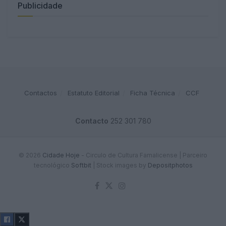
Publicidade
Contactos
Estatuto Editorial
Ficha Técnica
CCF
Contacto
252 301 780
© 2026
Cidade Hoje
- Circulo de Cultura Famalicense | Parceiro
tecnológico
Softbit
|
Stock images by
Depositphotos