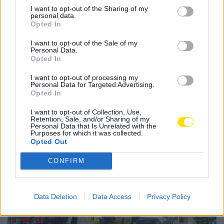
famalicenses a jogarem, no dia 5, em casa do Arsenal
I want to opt-out of the Sharing of my
da Maia.
personal data.
Opted In
Tags:
assaltos
cláudio martins
época 24/25
I want to opt-out of the Sale of my
famalicão
futsal
preparação
torneio
Personal Data.
Opted In
I want to opt-out of processing my
Personal Data for Targeted Advertising.
Opted In
I want to opt-out of Collection, Use,
Notícias Populares
Retention, Sale, and/or Sharing of my
Personal Data that Is Unrelated with the
Purposes for which it was collected.
Opted Out
CONFIRM
Data Deletion
Data Access
Privacy Policy