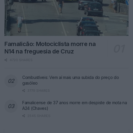
Famalicão: Motociclista morre na
N14 na freguesia de Cruz
4720 SHARES
Combustíveis: Vem aí mais uma subida do preço do
gasóleo
3779 SHARES
Famalicense de 37 anos morre em despiste de mota na
A24 (Chaves)
2545 SHARES