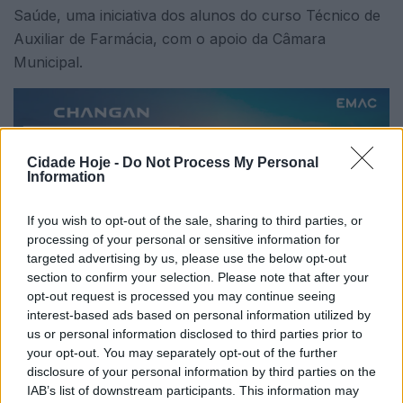
Saúde, uma iniciativa dos alunos do curso Técnico de
Auxiliar de Farmácia, com o apoio da Câmara
Municipal.
Cidade Hoje -
Do Not Process My Personal
Information
Está patente até à próxima quarta-feira, no Mercado
If you wish to opt-out of the sale, sharing to third parties, or
processing of your personal or sensitive information for
Urbano da Praça D. Maria II. A população tem livre
targeted advertising by us, please use the below opt-out
acesso a rastreios, atividades físicas e ações de
section to confirm your selection. Please note that after your
sensibilização e de informação dedicadas à promoção
opt-out request is processed you may continue seeing
da saúde e bem-estar.
interest-based ads based on personal information utilized by
us or personal information disclosed to third parties prior to
«Este é o primeiro dia de um projeto que une
your opt-out. You may separately opt-out of the further
disclosure of your personal information by third parties on the
educação, saúde e proximidade com a comunidade,
IAB’s list of downstream participants. This information may
mostrando o papel ativo dos futuros Técnicos