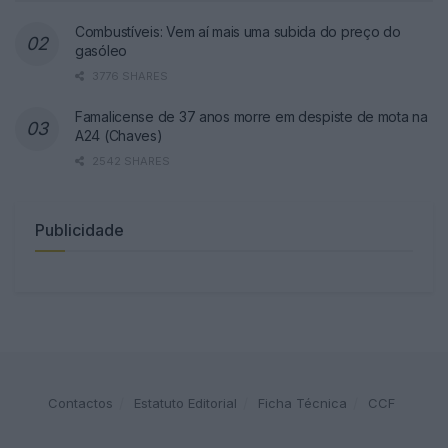
Combustíveis: Vem aí mais uma subida do preço do
gasóleo
3776 SHARES
Famalicense de 37 anos morre em despiste de mota na
A24 (Chaves)
2542 SHARES
Publicidade
Contactos
Estatuto Editorial
Ficha Técnica
CCF