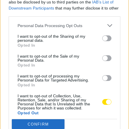
also be disclosed by us to third parties on the
IAB’s List of
Auxiliares de Farmácia», referiu o diretor de curso
Downstream Participants
that may further disclose it to other
Arcélio Sampaio.
third parties.
Ainda segundo este responsável, os três dias da feira
Personal Data Processing Opt Outs
estão repletos de momentos e vivências dedicados à
I want to opt-out of the Sharing of my
sensibilização para a saúde, ao trabalho em equipa e à
personal data.
Opted In
valorização da formação técnica na área
farmacêutica; é, ainda, uma oportunidade para os
I want to opt-out of the Sale of my
Personal Data.
alunos finalistas do curso contactarem com a
Opted In
população.
I want to opt-out of processing my
Personal Data for Targeted Advertising.
Tags:
cior
famalicão
mercado
Praça D.Maria II
Opted In
saúde
I want to opt-out of Collection, Use,
Retention, Sale, and/or Sharing of my
Personal Data that Is Unrelated with the
Purposes for which it was collected.
Opted Out
CONFIRM
Notícias Populares