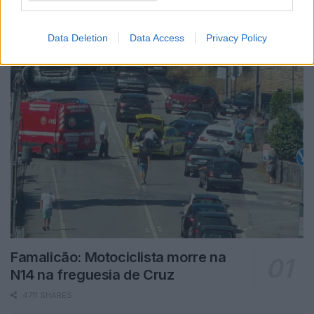
Data Deletion
Data Access
Privacy Policy
Famalicão: Motociclista morre na
N14 na freguesia de Cruz
4711 SHARES