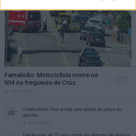
Famalicão: Motociclista morre na
N14 na freguesia de Cruz
4747 SHARES
Combustíveis: Vem aí mais uma subida do preço do
gasóleo
3781 SHARES
Famalicense de 37 anos morre em despiste de mota na