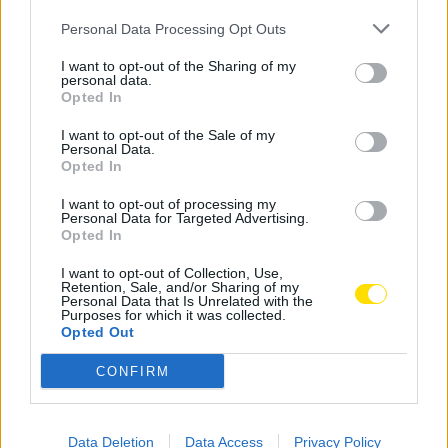
promoção da biodiversidade, reforço da resiliência
Personal Data Processing Opt Outs
climática e incentivo a estilos de vida sustentáveis.
I want to opt-out of the Sharing of my
O Município tem em curso o projeto “60 000 árvores
personal data.
Opted In
para 2030” para um território mais verde, biodiverso e
preparado para os desafios ambientais.
I want to opt-out of the Sale of my
Personal Data.
Opted In
Tags:
adoção
árvores
câmara municipal
famalicão
Praça-Mercado
I want to opt-out of processing my
Personal Data for Targeted Advertising.
Opted In
I want to opt-out of Collection, Use,
Retention, Sale, and/or Sharing of my
Personal Data that Is Unrelated with the
Purposes for which it was collected.
Notícias Populares
Opted Out
CONFIRM
Data Deletion
Data Access
Privacy Policy