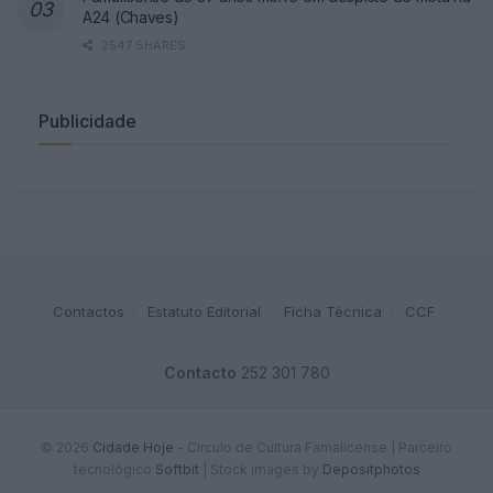
A24 (Chaves)
2547 SHARES
Publicidade
Contactos
Estatuto Editorial
Ficha Técnica
CCF
Contacto
252 301 780
© 2026
Cidade Hoje
- Circulo de Cultura Famalicense | Parceiro
tecnológico
Softbit
|
Stock images by
Depositphotos