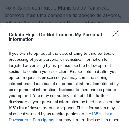
No próximo domingo, o Município de Famalicão
promove mais uma campanha de adoção de árvores,
entre as 9 e as 12 horas, na Praça – Mercado
Municipal.
Cidade Hoje -
Do Not Process My Personal
Information
If you wish to opt-out of the sale, sharing to third parties, or
processing of your personal or sensitive information for
targeted advertising by us, please use the below opt-out
section to confirm your selection. Please note that after your
opt-out request is processed you may continue seeing
A iniciativa é aberta à comunidade, sendo que cada
interest-based ads based on personal information utilized by
famalicense poderá adotar até três exemplares.
us or personal information disclosed to third parties prior to
Estarão disponíveis para adoção cerca de 3 mil
your opt-out. You may separately opt-out of the further
disclosure of your personal information by third parties on the
árvores e arbustos de espécies florestais, de fruto e
IAB’s list of downstream participants. This information may
aromáticas.
also be disclosed by us to third parties on the
IAB’s List of
Downstream Participants
that may further disclose it to other
O evento integra-se na estratégia municipal de
third parties.