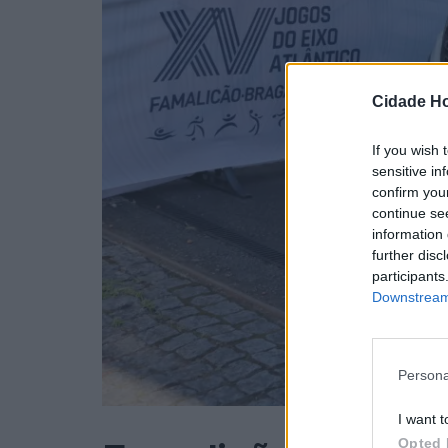
Cidade Ho
If you wish 
sensitive in
confirm you
continue se
information 
further disc
participants
Downstream 
Persona
I want t
Opted 