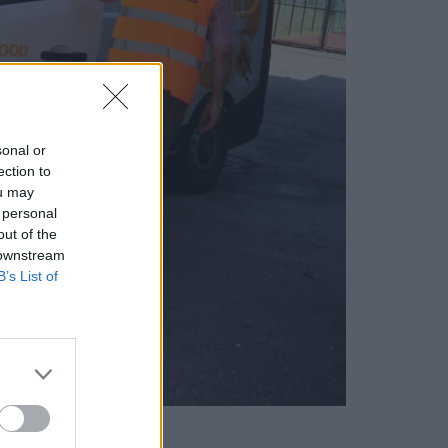
sonal or
ection to
ou may
 personal
out of the
 downstream
B’s List of