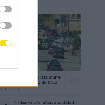
Notícias Populares
Famalicão: Motociclista morre
na N14 na freguesia de Cruz
4715 SHARES
Combustíveis: Vem aí mais uma subida do