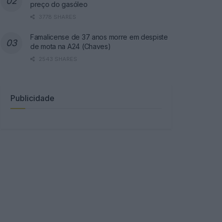
preço do gasóleo
3778 SHARES
Famalicense de 37 anos morre em despiste
de mota na A24 (Chaves)
2543 SHARES
Publicidade