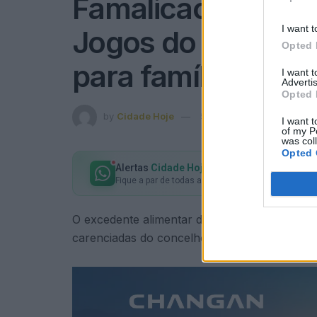
Famalicão: Excede
I want t
Jogos do Eixo Atl
Opted 
para famílias car
I want 
Advertis
Opted 
by
Cidade Hoje
5 de Julho, 2024
in
Conc
I want t
of my P
was col
Opted 
Alertas
Cidade Hoje
no seu WhatsApp
Fique a par de todas as notícias em primeira mão!
O excedente alimentar dos XV Jogos do Eixo At
carenciadas do concelho, em resultado de u