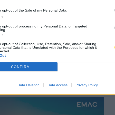
nte alimentar dos
o opt-out of the Sale of my Personal Data.
ântico encaminhados
In
enciadas
to opt-out of processing my Personal Data for Targeted
ing.
In
A
elho
A
o opt-out of Collection, Use, Retention, Sale, and/or Sharing
ersonal Data that Is Unrelated with the Purposes for which it
lected.
Out
Subscrever
Canal Oficial
CONFIRM
lântico estão a ser distribuídos por famílias
Data Deletion
Data Access
Privacy Policy
ma parceria com a Refood.