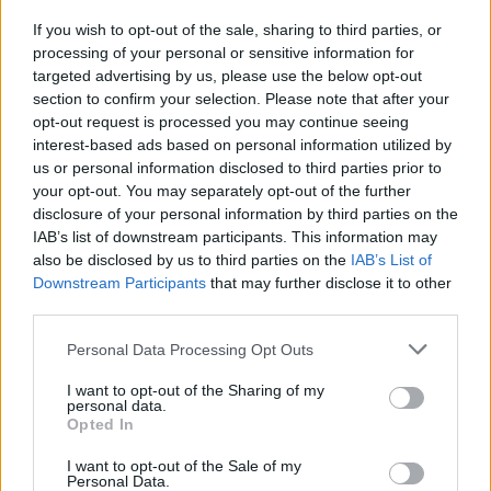
filho” é constituída por trabalhos artísticos
If you wish to opt-out of the sale, sharing to third parties, or
pertencentes à coleção de 300 desenhos criados por
processing of your personal or sensitive information for
Jorge Castelo Branco. Os desenhos, exibidos pela
targeted advertising by us, please use the below opt-out
primeira vez, revelam o seu imaginário e transportam
section to confirm your selection. Please note that after your
opt-out request is processed you may continue seeing
o visitante para o quotidiano familiar de Camilo e para
interest-based ads based on personal information utilized by
o viver oitocentista em Portugal.
us or personal information disclosed to third parties prior to
your opt-out. You may separately opt-out of the further
disclosure of your personal information by third parties on the
IAB’s list of downstream participants. This information may
also be disclosed by us to third parties on the
IAB’s List of
Downstream Participants
that may further disclose it to other
third parties.
A exposição tem entrada livre e pode ser visitada até
Personal Data Processing Opt Outs
dia 31 de agosto de 2025, de segunda a sexta-feira,
I want to opt-out of the Sharing of my
das 9h30 às 17h00, na sala de exposições do Centro
personal data.
Opted In
de Estudos Camilianos, localizada na freguesia
famalicense de Seide S. Miguel.
I want to opt-out of the Sale of my
Personal Data.