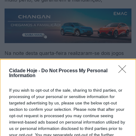
Na noite desta quarta-feira realizaram-se dois jogos
em atraso, referentes à jornada 21 e 23. O FC Porto
alcançou uma vitória sofrida (4-1) em Riba d’Ave e o
Cidade Hoje -
Do Not Process My Personal
Information
HC Braga venceu em Viana do Castelo. Deste modo,
os três pontos alcançados pelos bracarenses ditaram
If you wish to opt-out of the sale, sharing to third parties, or
a descida da AJ Viana, como também do CD Paço
processing of your personal or sensitive information for
Arcos. Assim sendo, apenas o Paredes, décimo
targeted advertising by us, please use the below opt-out
segundo classificado, com 15 pontos acalenta,
section to confirm your selection. Please note that after your
opt-out request is processed you may continue seeing
matematicamente, aspirações a continuar na principal
interest-based ads based on personal information utilized by
prova nacional. Porém, FAC e Riba d´Ave/Sifamir,
us or personal information disclosed to third parties prior to
décimo e décimo primeiro, ambos com 22 pontos, têm
your opt-out. You may separately opt-out of the further