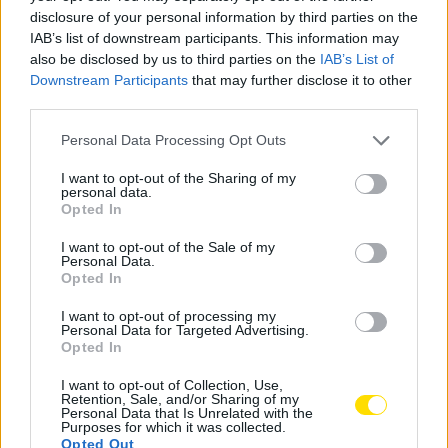
uma folgada margem pontual e a manutenção até
disclosure of your personal information by third parties on the
pode ser conseguida já na próxima jornada, com os
IAB’s list of downstream participants. This information may
also be disclosed by us to third parties on the
IAB’s List of
ribadavenses a jogarem em Braga e o FAC a receber o
Downstream Participants
that may further disclose it to other
já despromovido Paço de Arcos.
third parties.
Do jogo na noite desta quarta-feira, em Riba d´Ave, o
Personal Data Processing Opt Outs
FCP entrou bem no jogo, mas foi a equipa da casa a
I want to opt-out of the Sharing of my
marcar de livre direto, ao minuto 20, por Pedro Silva.
personal data.
Opted In
Os dragões conseguiram o empate a quatro minutos
do intervalo, por Carlo di Benedetto que foi autor de
I want to opt-out of the Sale of my
Personal Data.
três dos quatro golos. No segundo tempo, houve mais
Opted In
equilíbrio e foram novamente os da casa a passar
para a frente, por Pedro Silva. A resposta portista foi
I want to opt-out of processing my
Personal Data for Targeted Advertising.
imediata, com o empate, cimentando, mais tarde, a
Opted In
vitória com mais dois golos.
I want to opt-out of Collection, Use,
Retention, Sale, and/or Sharing of my
Tags:
campeonato
FAC
famalicão
hóquei
Personal Data that Is Unrelated with the
Purposes for which it was collected.
nacional
patins
riba d'ave
Opted Out