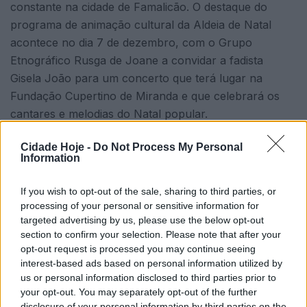
constante na cidade de Famalicão. O destaque do
programa de animação cultural da Aldeia de Natal
acontece no dia 7 de dezembro, com o Grupo
Etnográfico Rusga de Joane a convidar a fadista
Gisela João para um concerto que terá lugar na
Fundação Cupertino de Miranda e que celebrará os
cantares e melodias do Natal popular.
A Praça – Mercado Municipal volta a receber os
Cidade Hoje -
Do Not Process My Personal
Information
concertos das Comunidades (En)Coro, com
espetáculos marcados para os dias 1, 7 e 14 de
If you wish to opt-out of the sale, sharing to third parties, or
dezembro.
processing of your personal or sensitive information for
targeted advertising by us, please use the below opt-out
Do programa cultural da Aldeia de Natal também
section to confirm your selection. Please note that after your
constam espetáculos promovidos pela FAMART
opt-out request is processed you may continue seeing
Ensemble, pela ACAFADO, quarteto Euterpe, pelo
interest-based ads based on personal information utilized by
coral sinfónico da ARTAVE, entre outros artistas e
us or personal information disclosed to third parties prior to
your opt-out. You may separately opt-out of the further
associações que durante esta época vão trazer
disclosure of your personal information by third parties on the