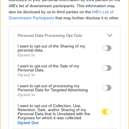
diferentes espetáculos até à cidade.
IAB’s list of downstream participants. This information may
also be disclosed by us to third parties on the
IAB’s List of
Downstream Participants
that may further disclose it to other
third parties.
Personal Data Processing Opt Outs
I want to opt-out of the Sharing of my
personal data.
No plano desportivo, destaque para a 9.ª edição da
Opted In
São Silvestre de Famalicão marcada para o dia 23 de
I want to opt-out of the Sale of my
dezembro, pelas 21h30.
Personal Data.
Opted In
O habitual ‘Famalicão Porto de Encontro’, promovido
I want to opt-out of processing my
pela Associação Comercial e Industrial de Famalicão,
Personal Data for Targeted Advertising.
Opted In
realiza-se no dia 24 de dezembro.
I want to opt-out of Collection, Use,
Tags:
cultural
fadista
famalicão
gisela joão
Retention, Sale, and/or Sharing of my
Personal Data that Is Unrelated with the
natal
programa
Purposes for which it was collected.
Opted Out