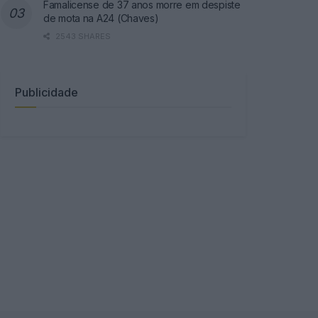
Famalicense de 37 anos morre em despiste
de mota na A24 (Chaves)
2543 SHARES
Publicidade