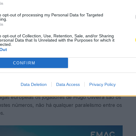
In
eu favor
to opt-out of processing my Personal Data for Targeted
ing.
In
A
ncelho
,
Desporto
,
FC Famalicão
,
Futebol
A
o opt-out of Collection, Use, Retention, Sale, and/or Sharing
ersonal Data that Is Unrelated with the Purposes for which it
lected.
Out
Subscrever
Canal Oficial
CONFIRM
 mais ataca e mais faltas sofre na I Liga é a único,
 de uma grande penalidade. Uma situação “estranha”
Data Deletion
Data Access
Privacy Policy
 equipa com mais toques na área adversária – 24,7
 ligas europeias os jogadores de Hugo Oliveira são os
stes números, não há qualquer paralelismo entre os
s.