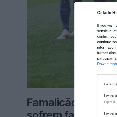
Cidade Ho
If you wish 
sensitive in
confirm you
continue se
information 
further disc
participants
Downstream 
Persona
I want t
Famalicão: Famal
Opted 
sofrem faltas co
I want t