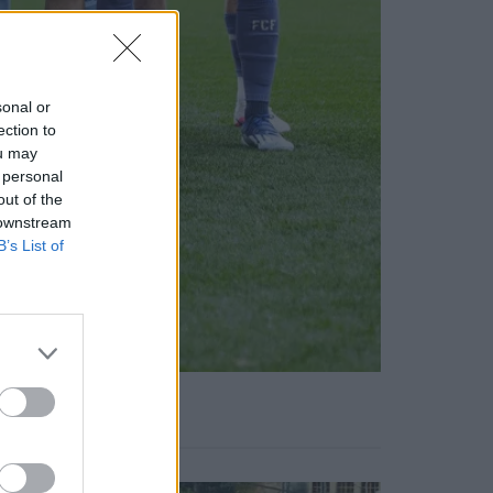
sonal or
ection to
ou may
 personal
out of the
 downstream
B’s List of
Notícias Populares