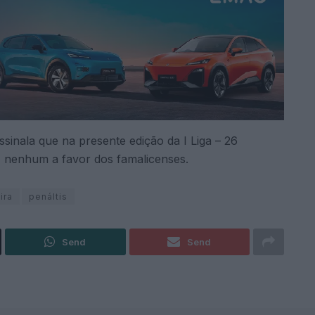
ssinala que na presente edição da I Liga – 26
… nenhum a favor dos famalicenses.
ira
penáltis
Send
Send