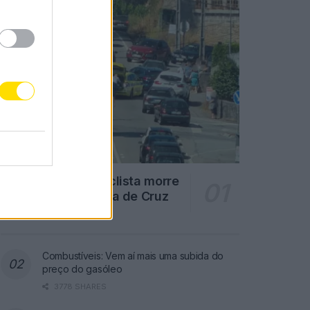
Famalicão: Motociclista morre
na N14 na freguesia de Cruz
4715 SHARES
Combustíveis: Vem aí mais uma subida do
preço do gasóleo
3778 SHARES