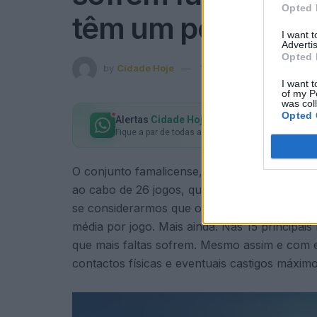
Opted 
têm um penálti a s
I want 
Advertis
Opted 
by
Cidade Hoje
19 de Março, 2026
in
Co
I want t
of my P
was col
Opted 
Alertas
Cidade Hoje
no seu WhatsApp
Fique a par de todas as notícias em primeira mão!
O conjunto famalicense, apesar de ser dos que
ao cabo de 26 jogos, que ainda não usufruiu
se considerarmos que o Famalicão é a quinta
média por jogo. Mais ainda. Nas 15 principais
que mais faltas sofrem. Mesmo assim e com e
contactos físicas e eventuais castigos máximo