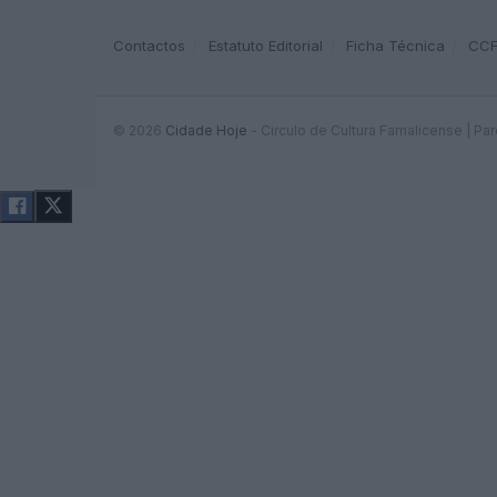
Contactos
Estatuto Editorial
Ficha Técnica
CC
© 2026
Cidade Hoje
- Circulo de Cultura Famalicense | Pa