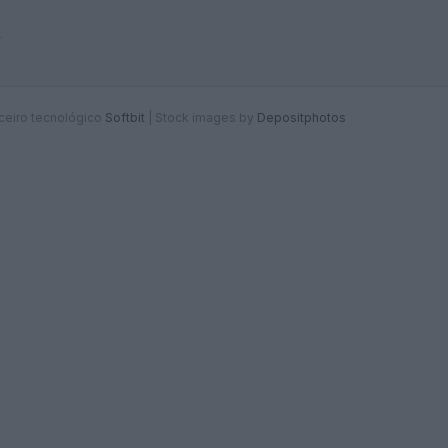
F
rceiro tecnológico
Softbit
|
Stock images by
Depositphotos