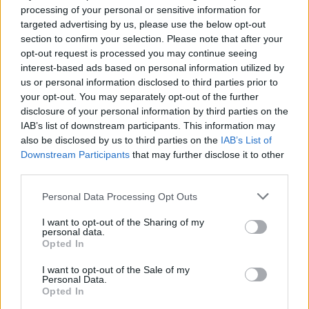
processing of your personal or sensitive information for
targeted advertising by us, please use the below opt-out
section to confirm your selection. Please note that after your
opt-out request is processed you may continue seeing
interest-based ads based on personal information utilized by
Para além de Vila Nova de Famalicão integram este
us or personal information disclosed to third parties prior to
projeto Vila Nova de Gaia, Porto, Matosinhos,
your opt-out. You may separately opt-out of the further
disclosure of your personal information by third parties on the
Guimarães, Braga e Viana do Castelo que, em
IAB’s list of downstream participants. This information may
colaboração com o CEIIA, preparam uma candidatura
also be disclosed by us to third parties on the
IAB’s List of
à Missão Climate Neutral & Smart Cities, com a qual a
Downstream Participants
that may further disclose it to other
Comissão Europeia quer acelerar as metas da
third parties.
neutralidade carbónica de 100 cidades da União
Personal Data Processing Opt Outs
Europeia.
I want to opt-out of the Sharing of my
O transporte público eficiente, a arborização do
personal data.
Opted In
território e a substituição dos veículos individuais com
motores de combustão pelos meios de transporte
I want to opt-out of the Sale of my
Personal Data.
suave foram algumas das medidas avançadas por
Opted In
Mário Passos que estão a ser implementadas no