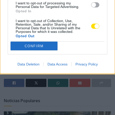
I want to opt-out of processing my
concelho, tendo em vista a meta da neutralidade
Personal Data for Targeted Advertising.
carbónica a partir da mobilidade.
Opted In
I want to opt-out of Collection, Use,
O acordo entre os municípios e o CEIIA foi celebrado
Retention, Sale, and/or Sharing of my
Personal Data that Is Unrelated with the
em setembro passado e prevê, ainda, a apresentação
Purposes for which it was collected.
de candidaturas a financiamentos, visando a
Opted Out
celebração de contratos-programa com os consórcios
CONFIRM
que irão promover as iniciativas selecionadas.
Tags:
carbono
cascais
cidades
famalicão
Data Deletion
Data Access
Privacy Policy
mário passos
mobi summit
neutralidade
Notícias Populares