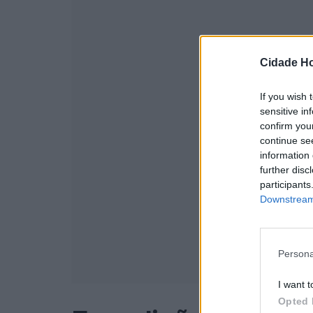
Cidade Ho
If you wish 
sensitive in
confirm you
continue se
information 
further disc
participants
Downstream 
Persona
I want t
Opted 