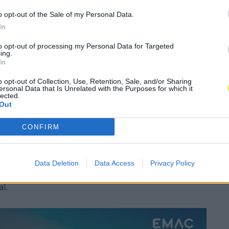
 do Empreendedorismo
o opt-out of the Sale of my Personal Data.
a sexta-feira
In
to opt-out of processing my Personal Data for Targeted
ing.
A
celho
,
Economia
A
In
o opt-out of Collection, Use, Retention, Sale, and/or Sharing
ersonal Data that Is Unrelated with the Purposes for which it
lected.
Subscrever
Canal Oficial
Out
CONFIRM
e, esta sexta-feira e sábado, no centro da cidade.
spaço da Praça D. Maria II com um conjunto de
s suas ideias empreendedoras, novos conceitos de
Data Deletion
Data Access
Privacy Policy
re às 15 horas desta sexta-feira, com a presença de
l.