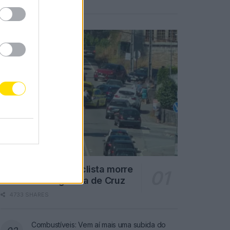
Notícias Populares
Famalicão: Motociclista morre
na N14 na freguesia de Cruz
4733 SHARES
Combustíveis: Vem aí mais uma subida do