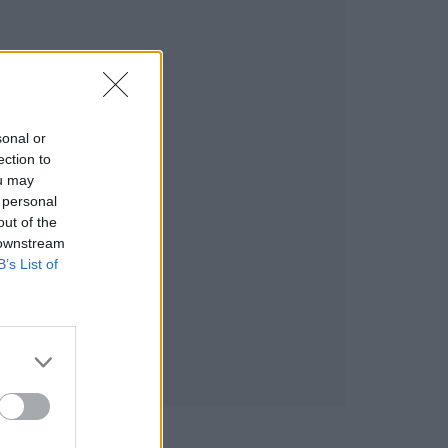
sonal or
ection to
ou may
 personal
out of the
 downstream
B’s List of