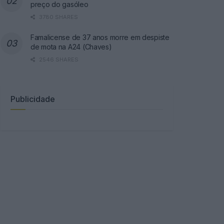
preço do gasóleo
3780 SHARES
Famalicense de 37 anos morre em despiste
de mota na A24 (Chaves)
2546 SHARES
Publicidade