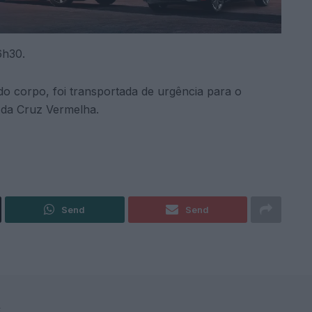
6h30.
do corpo, foi transportada de urgência para o
 da Cruz Vermelha.
Send
Send
F