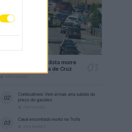
Famalicão: Motociclista morre
na N14 na freguesia de Cruz
4759 SHARES
Combustíveis: Vem aí mais uma subida do
preço do gasóleo
3783 SHARES
Casal encontrado morto na Trofa
3164 SHARES