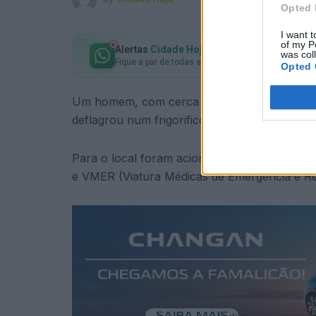
Opted 
I want t
of my P
Alertas
Cidade Hoje
no seu WhatsApp
was col
Fique a par de todas as notícias em primeira mão!
Opted 
Um homem, com cerca de 30 anos, sofreu fe
deflagrou num frigorifico, numa residência 
Para o local foram acionados os Bombeiros V
e VMER (Viatura Médicas de Emergência e R