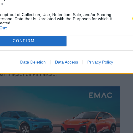
A
In
o opt-out of Collection, Use, Retention, Sale, and/or Sharing
ersonal Data that Is Unrelated with the Purposes for which it
lected.
Subscrever
Canal Oficial
Out
CONFIRM
rimentos graves na sequência de um incêndio, que
em Vilarinho das Cambas, em Famalicão.
Data Deletion
Data Access
Privacy Policy
oluntários de Famalicão, Cruz Vermelha de Ribeirão
eanimação) de Famalicão.