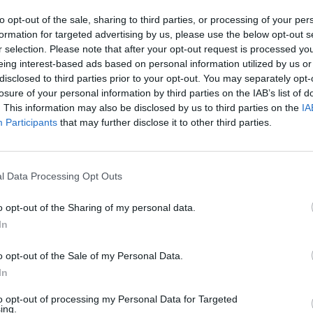
to opt-out of the sale, sharing to third parties, or processing of your per
formation for targeted advertising by us, please use the below opt-out s
r selection. Please note that after your opt-out request is processed y
eing interest-based ads based on personal information utilized by us or
disclosed to third parties prior to your opt-out. You may separately opt-
losure of your personal information by third parties on the IAB’s list of
. This information may also be disclosed by us to third parties on the
IA
Participants
that may further disclose it to other third parties.
l Data Processing Opt Outs
o opt-out of the Sharing of my personal data.
In
 frigorifico deixa
o opt-out of the Sale of my Personal Data.
 muito grave
In
to opt-out of processing my Personal Data for Targeted
ing.
A
celho
,
Última Hora