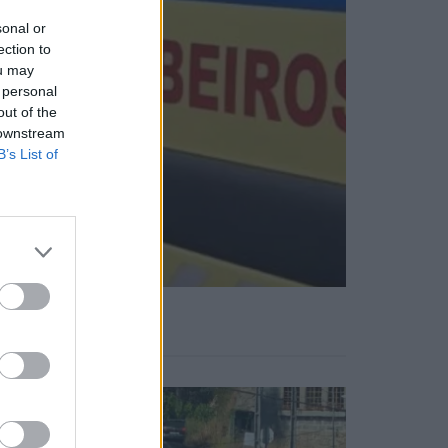
sonal or
ection to
ou may
 personal
out of the
 downstream
B’s List of
Notícias Populares