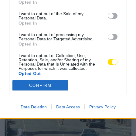
Tags:
famalicão
FC Famalicão
gustavo sá
lesão
Opted In
seleção
sub-21
I want to opt-out of the Sale of my
Personal Data.
Opted In
I want to opt-out of processing my
Personal Data for Targeted Advertising.
Opted In
Notícias Populares
I want to opt-out of Collection, Use,
Retention, Sale, and/or Sharing of my
Personal Data that Is Unrelated with the
Purposes for which it was collected.
Opted Out
CONFIRM
Data Deletion
Data Access
Privacy Policy