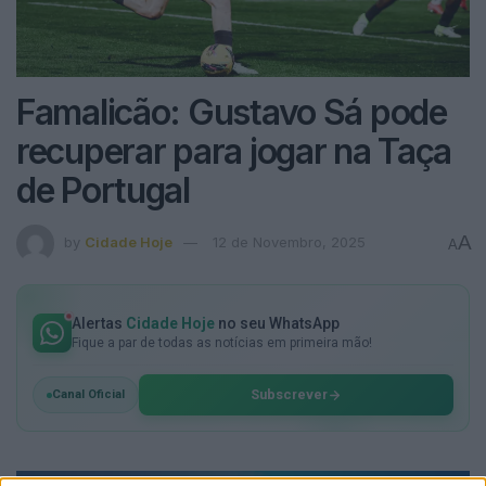
Famalicão: Gustavo Sá pode
recuperar para jogar na Taça
de Portugal
A
by
Cidade Hoje
12 de Novembro, 2025
A
Alertas
Cidade Hoje
no seu WhatsApp
Fique a par de todas as notícias em primeira mão!
Subscrever
Canal Oficial