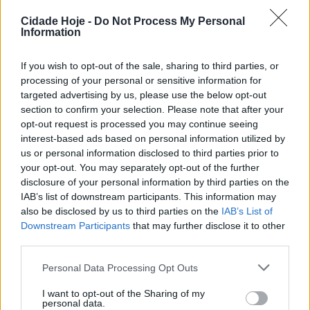
Cidade Hoje -
Do Not Process My Personal
Information
If you wish to opt-out of the sale, sharing to third parties, or
processing of your personal or sensitive information for
A lesão de Gustavo Sá, contraída na partida com o FC
targeted advertising by us, please use the below opt-out
Porto, e que o afastou da convocatória da seleção
section to confirm your selection. Please note that after your
opt-out request is processed you may continue seeing
nacional sub-21, não será impeditiva de poder ser
interest-based ads based on personal information utilized by
chamado para o jogo da Taça de Portugal, no dia 22
us or personal information disclosed to third parties prior to
de novembro, em casa do Estoril.
your opt-out. You may separately opt-out of the further
disclosure of your personal information by third parties on the
Dispensado dos trabalhos da seleção, esta terça-feira,
IAB’s list of downstream participants. This information may
Gustavo regressou a Famalicão para iniciar a
also be disclosed by us to third parties on the
IAB’s List of
Downstream Participants
that may further disclose it to other
recuperação junto do departamento médico do clube
third parties.
que continua a ter sob a sua alçada, segundo o último
boletim clínico, Justin de Haas, Romeo Beney e Óscar
Personal Data Processing Opt Outs
Aranda.
I want to opt-out of the Sharing of my
personal data.