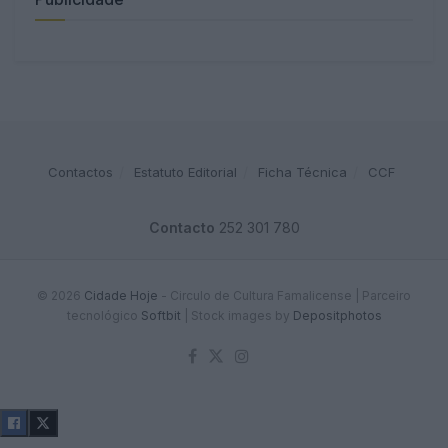
Contactos
Estatuto Editorial
Ficha Técnica
CCF
Contacto
252 301 780
© 2026
Cidade Hoje
- Circulo de Cultura Famalicense | Parceiro
tecnológico
Softbit
|
Stock images by
Depositphotos