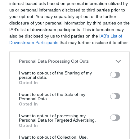
interest-based ads based on personal information utilized by
Esta iniciativa parte do Made In Famalicão, em
us or personal information disclosed to third parties prior to
parceria com a TecMinho. São propostos 8
your opt-out. You may separately opt-out of the further
workshops de aceleração de projetos e 7 horas de
disclosure of your personal information by third parties on the
coaching especializado, a realizar nos meses de
IAB’s list of downstream participants. This information may
also be disclosed by us to third parties on the
IAB’s List of
setembro e outubro.
Downstream Participants
that may further disclose it to other
third parties.
Esta formação pretende promover a aceleração de
projetos, orientados por consultores especializados, e
Personal Data Processing Opt Outs
que vão incidir sobre a inovação e criatividade para
I want to opt-out of the Sharing of my
startups, modelos de negócio, marketing, como
personal data.
compreender o funcionamento das redes sociais, e-
Opted In
commerce e finanças.
I want to opt-out of the Sale of my
Personal Data.
Recorde-se que o Elevador é um programa de
Opted In
aceleração de startups desenvolvido pela Câmara
I want to opt-out of processing my
Municipal de Vila Nova de Famalicão, no âmbito do
Personal Data for Targeted Advertising.
Opted In
Famalicão Made IN, que reúne os principais
intervenientes do ecossistema empresarial
I want to opt-out of Collection, Use,