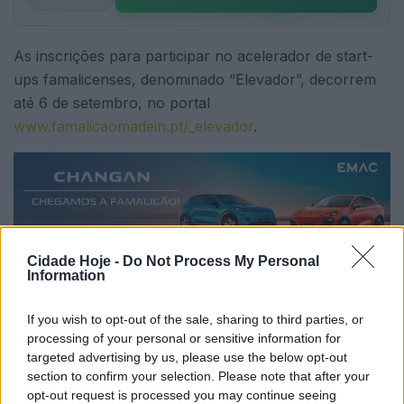
As inscrições para participar no acelerador de start-
ups famalicenses, denominado “Elevador”, decorrem
até 6 de setembro, no portal
www.famalicaomadein.pt/_elevador
.
Cidade Hoje -
Do Not Process My Personal
Information
Depois do sucesso das três anteriores, o município de
Famalicão, parte para a quarta edição do Elevador –
If you wish to opt-out of the sale, sharing to third parties, or
Programa de Aceleração de Startups, para apoiar
processing of your personal or sensitive information for
empresas inovadoras que demonstrem elevado
targeted advertising by us, please use the below opt-out
section to confirm your selection. Please note that after your
potencial de crescimento e internacionalização.
opt-out request is processed you may continue seeing