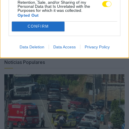
Retention, Sale, and/or Sharing of my
famalicense.
Personal Data that Is Unrelated with the
Purposes for which it was collected.
Opted Out
Tags:
elevador
famalicão
inscrições
made in
quarta edição
startups
CONFIRM
Data Deletion
Data Access
Privacy Policy
Notícias Populares