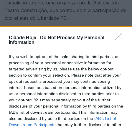
Famalicão-Joane, uma organização da Associação
Teatro Construção, que contou com a participação de
oito atletas do Liberdade FC.
No escalão de juniores, destaque para Inês Sousa e
Cidade Hoje -
Do Not Process My Personal
Rodrigo Rouxinol que terminaram a prova em 3º lugar
Information
do pódio, Frederico Vilhena foi 4º classificado.
If you wish to opt-out of the sale, sharing to third parties, or
Em seniores, Eduardo Salazar terminou na 5ª posição
processing of your personal or sensitive information for
da geral e Tânia Silva foi a 6ª melhor no seu escalão.
targeted advertising by us, please use the below opt-out
section to confirm your selection. Please note that after your
Em veteranos M40, Jaime Gonçalves terminou em 4º
opt-out request is processed you may continue seeing
lugar e Saúl Vilhena foi 9º classificado em veteranos
interest-based ads based on personal information utilized by
M60.
us or personal information disclosed to third parties prior to
your opt-out. You may separately opt-out of the further
disclosure of your personal information by third parties on the
IAB’s list of downstream participants. This information may
also be disclosed by us to third parties on the
IAB’s List of
Downstream Participants
that may further disclose it to other
third parties.