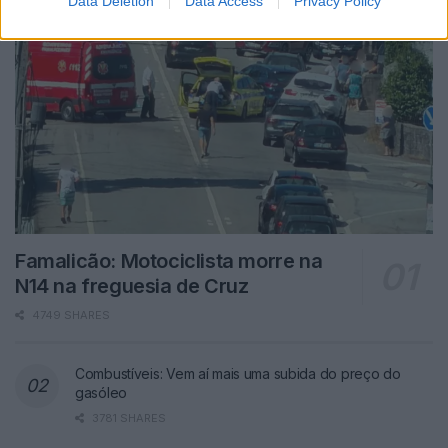
Data Deletion
Data Access
Privacy Policy
Famalicão: Motociclista morre na
N14 na freguesia de Cruz
4749 SHARES
Combustíveis: Vem aí mais uma subida do preço do
gasóleo
3781 SHARES