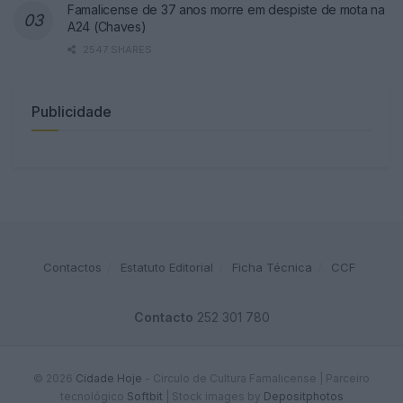
Famalicense de 37 anos morre em despiste de mota na
A24 (Chaves)
2547 SHARES
Publicidade
Contactos
Estatuto Editorial
Ficha Técnica
CCF
Contacto
252 301 780
© 2026
Cidade Hoje
- Circulo de Cultura Famalicense | Parceiro
tecnológico
Softbit
|
Stock images by
Depositphotos