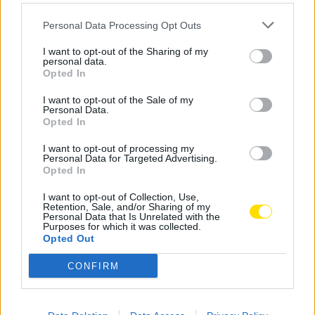
Personal Data Processing Opt Outs
Na prova participaram ainda outros atletas com boas
prestações, inclusive vários jovens dos escalões de
I want to opt-out of the Sharing of my
personal data.
formação que saíram à estrada em modo treino.
Opted In
I want to opt-out of the Sale of my
Personal Data.
Opted In
Tags:
atc
atletismo
desporto
famalicão-joane
liberdade fc
I want to opt-out of processing my
Personal Data for Targeted Advertising.
Opted In
I want to opt-out of Collection, Use,
Retention, Sale, and/or Sharing of my
Personal Data that Is Unrelated with the
Purposes for which it was collected.
Opted Out
Notícias Populares
CONFIRM