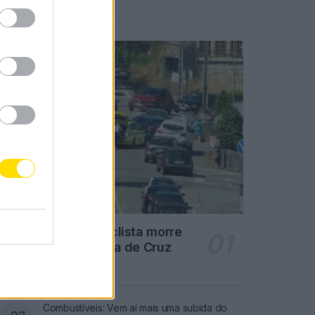
Notícias Populares
Famalicão: Motociclista morre
na N14 na freguesia de Cruz
4719 SHARES
Combustíveis: Vem aí mais uma subida do