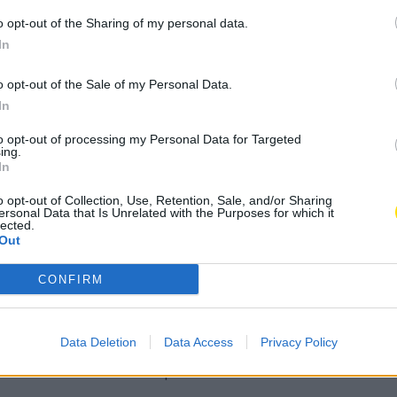
dos Moonspell é
o opt-out of the Sharing of my personal data.
do Artista Amador
In
o opt-out of the Sale of my Personal Data.
A
Concelho
,
Cultura
,
Música
In
A
to opt-out of processing my Personal Data for Targeted
ing.
In
Subscrever
Canal Oficial
o opt-out of Collection, Use, Retention, Sale, and/or Sharing
ersonal Data that Is Unrelated with the Purposes for which it
lected.
u o líder dos Moonspell, Fernando Ribeiro, para
Out
ta foi, também, convidado para apadrinhar o projeto da
 prontamente.
CONFIRM
do seu último trabalho literário “Café Kanimambo”.
Data Deletion
Data Access
Privacy Policy
do Ribeiro, contou muitas histórias, abordou
lhou muitas ideias com o público e falou dos