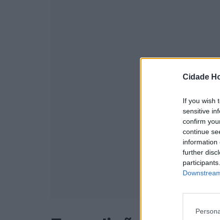
Cidade Ho
If you wish 
sensitive in
confirm you
continue se
information 
further disc
participants
Downstream 
Persona