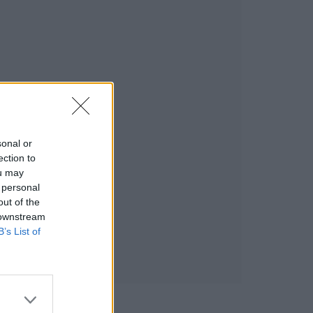
sonal or
ection to
ou may
 personal
out of the
 downstream
B’s List of