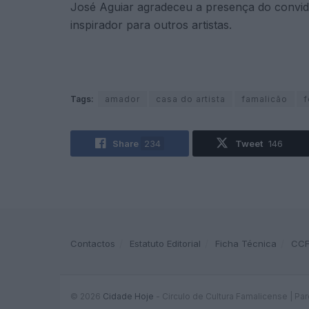
José Aguiar agradeceu a presença do convida
inspirador para outros artistas.
Tags:
amador
casa do artista
famalicão
f
Share
234
Tweet
146
Contactos
Estatuto Editorial
Ficha Técnica
CC
© 2026
Cidade Hoje
- Circulo de Cultura Famalicense | Pa