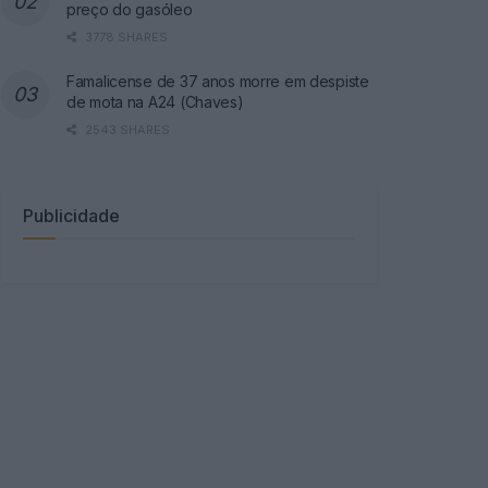
preço do gasóleo
3778 SHARES
Famalicense de 37 anos morre em despiste
de mota na A24 (Chaves)
2543 SHARES
Publicidade