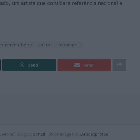
do, um artista que considera referência nacional e
ernando ribeiro
louro
moonspell
Send
Send
F
rceiro tecnológico
Softbit
|
Stock images by
Depositphotos