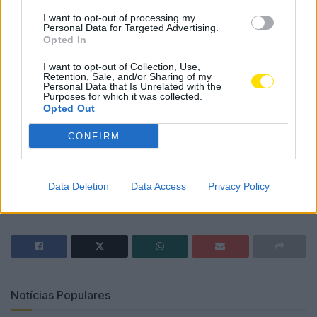
I want to opt-out of processing my
Personal Data for Targeted Advertising.
Opted In
I want to opt-out of Collection, Use,
Retention, Sale, and/or Sharing of my
De referir, que a associação famalicense tem como
Personal Data that Is Unrelated with the
grande objetivo, entre outros, de proporcionar aos
Purposes for which it was collected.
Opted Out
indivíduos portadores de deficiência motora de V.N.
Famalicão e arredores o acesso à prática de atividades
CONFIRM
desportivas.
Tags:
associação
boccia
campeonatos
famalicão
Data Deletion
Data Access
Privacy Policy
famalicense
luís silva
Notícias Populares