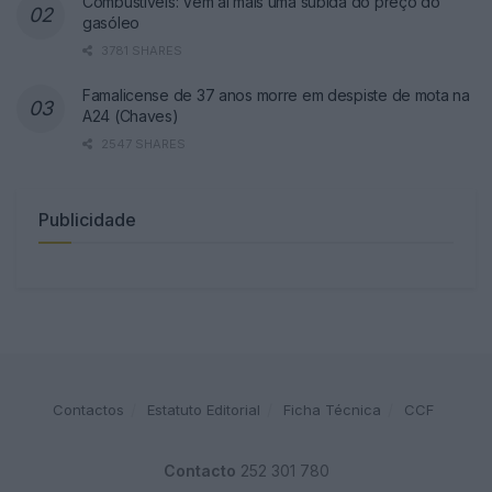
Combustíveis: Vem aí mais uma subida do preço do
gasóleo
3781 SHARES
Famalicense de 37 anos morre em despiste de mota na
A24 (Chaves)
2547 SHARES
Publicidade
Contactos
Estatuto Editorial
Ficha Técnica
CCF
Contacto
252 301 780