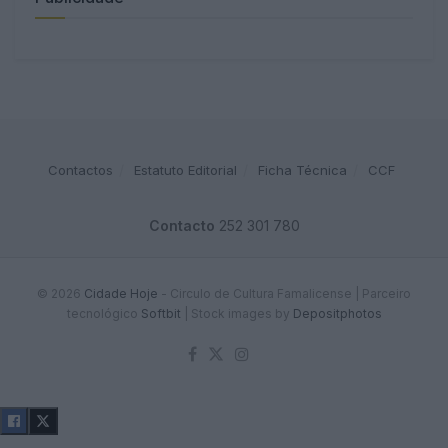
Contactos
Estatuto Editorial
Ficha Técnica
CCF
Contacto
252 301 780
© 2026
Cidade Hoje
- Circulo de Cultura Famalicense | Parceiro
tecnológico
Softbit
|
Stock images by
Depositphotos