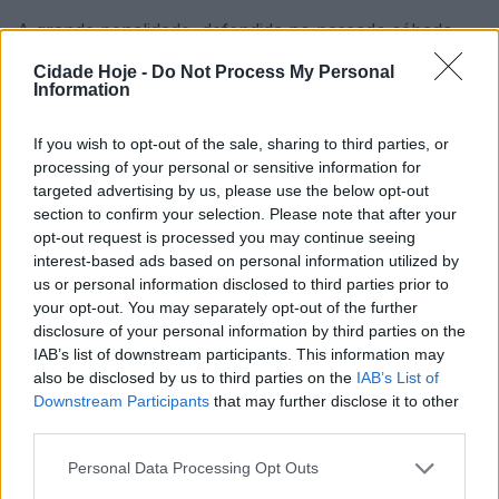
A grande penalidade, defendida no passado sábado,
em Guimarães, coloca Luiz Júnior no topo da lista de
Cidade Hoje -
Do Not Process My Personal
guarda-redes que mais penáltis defende na I Liga.
Information
If you wish to opt-out of the sale, sharing to third parties, or
processing of your personal or sensitive information for
targeted advertising by us, please use the below opt-out
section to confirm your selection. Please note that after your
opt-out request is processed you may continue seeing
interest-based ads based on personal information utilized by
O recorde, em 10 anos, estava nas luvas de Cláudio
us or personal information disclosed to third parties prior to
your opt-out. You may separately opt-out of the further
Ramos (FC Porto) que defendeu sete grandes
disclosure of your personal information by third parties on the
penalidades ao serviço do Tondela. O guarda-redes do
IAB’s list of downstream participants. This information may
Famalicão já defendeu oito.
also be disclosed by us to third parties on the
IAB’s List of
Downstream Participants
that may further disclose it to other
Luiz Júnior, que assumiu a baliza do Futebol Clube de
third parties.
Famalicão na temporada 2020/2021, tem-se revelado
Personal Data Processing Opt Outs
um autêntico pesadelo para quem assume a