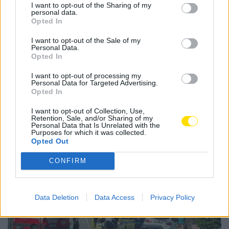
responsabilidade de tentar converter castigos
I want to opt-out of the Sharing of my
personal data.
máximos.
Opted In
Tags:
famalicão
grandes penalidades
guarda-redes
I want to opt-out of the Sale of my
Personal Data.
luiz júnior
Opted In
I want to opt-out of processing my
Personal Data for Targeted Advertising.
Opted In
I want to opt-out of Collection, Use,
Retention, Sale, and/or Sharing of my
Notícias Populares
Personal Data that Is Unrelated with the
Purposes for which it was collected.
Opted Out
CONFIRM
Data Deletion
Data Access
Privacy Policy