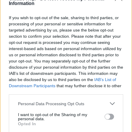
Information
If you wish to opt-out of the sale, sharing to third parties, or
processing of your personal or sensitive information for
targeted advertising by us, please use the below opt-out
section to confirm your selection. Please note that after your
A Praça-Mercado de Famalicão é, este sábado, palco
opt-out request is processed you may continue seeing
interest-based ads based on personal information utilized by
para mais um Out of the closet, uma feira de roupa,
us or personal information disclosed to third parties prior to
artigos e acessórios de vestuário em segunda mão.
your opt-out. You may separately opt-out of the further
disclosure of your personal information by third parties on the
Este mercado, para além de ser uma oportunidade
IAB’s list of downstream participants. This information may
para adquirir peças de qualidade a baixo preço é,
also be disclosed by us to third parties on the
IAB’s List of
ainda, uma forma de estimular e promover a
Downstream Participants
that may further disclose it to other
economia circular. A feira decorre entre as 15h30 e as
third parties.
19 horas.
Personal Data Processing Opt Outs
Tags:
acessórios
artigos
famalicão
feira
I want to opt-out of the Sharing of my
personal data.
mercado
praça
segunda mão
vestuário
Opted In