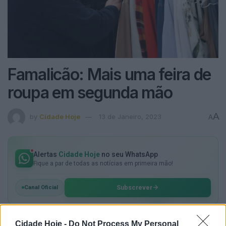
Famalicão: Mais uma feira de
roupa em segunda mão
A
by
Cidade Hoje
13 de Janeiro, 2023
A
Alertas
Cidade Hoje
no seu WhatsApp
Fique a par de todas as notícias em primeira mão!
Subscrever
Canal Oficial
Cidade Hoje -
Do Not Process My Personal