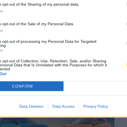
Ferreira repete
o opt-out of the Sharing of my personal data.
In
a etapa do Concelhio
o opt-out of the Sale of my Personal Data.
In
A
elho
,
Desporto
A
to opt-out of processing my Personal Data for Targeted
ing.
In
Subscrever
Canal Oficial
o opt-out of Collection, Use, Retention, Sale, and/or Sharing
ersonal Data that Is Unrelated with the Purposes for which it
lected.
Out
dro de Bairro, esteve novamente em destaque, ao
de Ténis, prova que reúne 32 jogadores.
CONFIRM
Data Deletion
Data Access
Privacy Policy