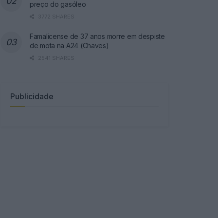
preço do gasóleo
3772 SHARES
Famalicense de 37 anos morre em despiste
de mota na A24 (Chaves)
2541 SHARES
Publicidade