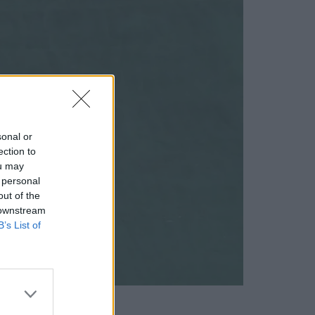
sonal or
ection to
ou may
 personal
out of the
 downstream
B’s List of