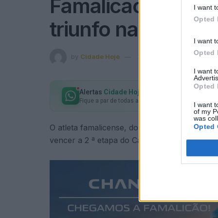
Famalicão: Marco 
I want t
Opted 
triunfo na segund
I want t
Opted 
by
Cidade Hoje
30 de Abril, 2026
in
Conc
I want 
Advertis
Opted 
Alertas
Cidade Hoje
no seu WhatsApp
Fique a par de todas as notícias em primeira mão!
I want t
of my P
was col
Opted 
O atleta famalicense, do Clube Ténis São Pe
vencer a 2 ª etapa do Campeonato Concelhio 