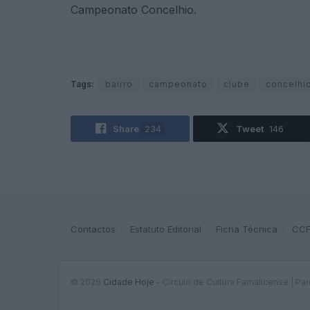
Campeonato Concelhio.
Tags:
bairro
campeonato
clube
concelhi
Share
234
Tweet
146
Contactos
Estatuto Editorial
Ficha Técnica
CC
© 2026
Cidade Hoje
- Circulo de Cultura Famalicense | Pa