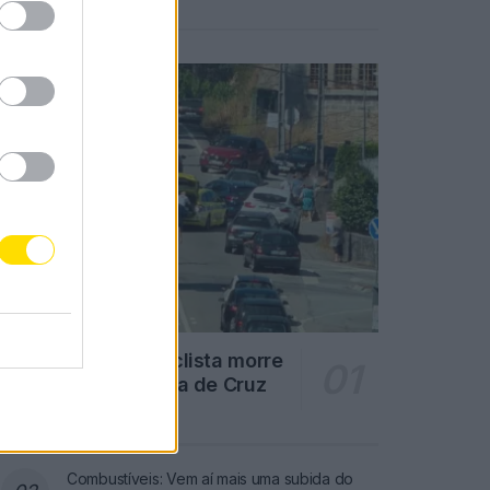
Notícias Populares
Famalicão: Motociclista morre
na N14 na freguesia de Cruz
4703 SHARES
Combustíveis: Vem aí mais uma subida do