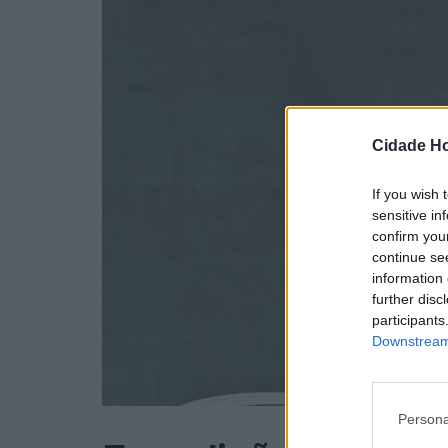
Cidade Ho
If you wish 
sensitive in
confirm you
continue se
information 
further disc
participants
Downstream 
Persona