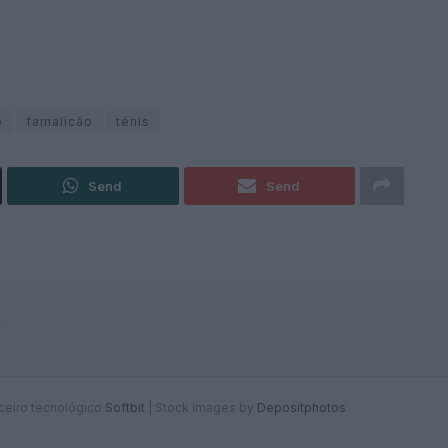
o
famalicão
ténis
Send
Send
F
rceiro tecnológico
Softbit
|
Stock images by
Depositphotos