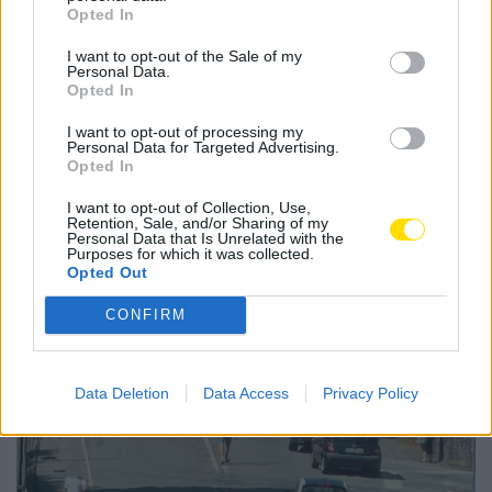
Opted In
Tags:
atletismo
campeã
campeonatos nacionais
famalicão
Mariana maciel
sc braga
sub-18
I want to opt-out of the Sale of my
Personal Data.
Opted In
I want to opt-out of processing my
Personal Data for Targeted Advertising.
Opted In
Notícias Populares
I want to opt-out of Collection, Use,
Retention, Sale, and/or Sharing of my
Personal Data that Is Unrelated with the
Purposes for which it was collected.
Opted Out
CONFIRM
Data Deletion
Data Access
Privacy Policy