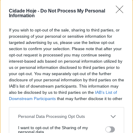
Cidade Hoje -
Do Not Process My Personal
Information
If you wish to opt-out of the sale, sharing to third parties, or
processing of your personal or sensitive information for
targeted advertising by us, please use the below opt-out
section to confirm your selection. Please note that after your
No passado fim de semana, a atleta natural de Vila
opt-out request is processed you may continue seeing
Nova de Famalicão, participou na 77. ª edição dos
interest-based ads based on personal information utilized by
us or personal information disclosed to third parties prior to
Campeonatos Nacionais de Sub-18, disputada no
your opt-out. You may separately opt-out of the further
Complexo Desportivo Fernando Mamede, em Beja.
disclosure of your personal information by third parties on the
IAB’s list of downstream participants. This information may
A atleta do SC Braga esteve em destaque ao sagrar-se
also be disclosed by us to third parties on the
IAB’s List of
campeã nacional nos 1.500 metros. Conseguiu, ainda,
Downstream Participants
that may further disclose it to other
fazer a dobradinha de vitórias, sagrando-se também
third parties.
campeã nacional na distância dos 800 metros.
Personal Data Processing Opt Outs
Foto: reprodução Facebook SC Braga
I want to opt-out of the Sharing of my
personal data.