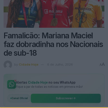
Famalicão: Mariana Maciel
faz dobradinha nos Nacionais
de sub-18
A
by
Cidade Hoje
6 de Julho, 2026
A
Alertas
Cidade Hoje
no seu WhatsApp
Fique a par de todas as notícias em primeira mão!
Subscrever
Canal Oficial