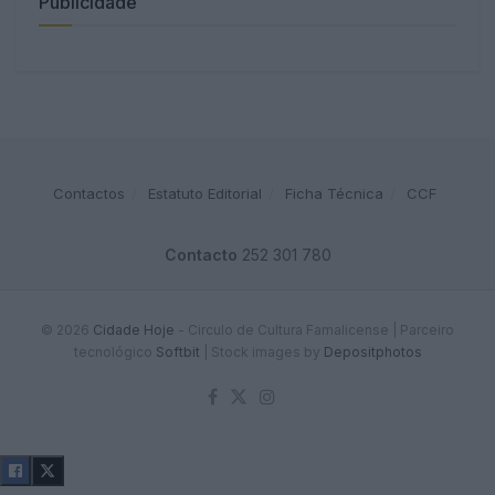
Publicidade
Contactos
Estatuto Editorial
Ficha Técnica
CCF
Contacto
252 301 780
© 2026
Cidade Hoje
- Circulo de Cultura Famalicense | Parceiro
tecnológico
Softbit
|
Stock images by
Depositphotos