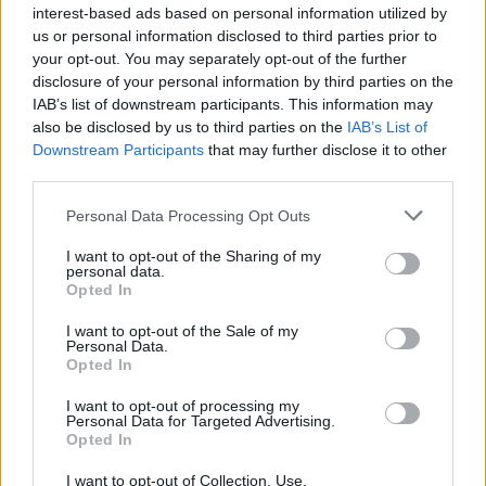
interest-based ads based on personal information utilized by
us or personal information disclosed to third parties prior to
your opt-out. You may separately opt-out of the further
disclosure of your personal information by third parties on the
IAB’s list of downstream participants. This information may
A artista Marta Rosmaninho licenciou-se em 2017 em
also be disclosed by us to third parties on the
IAB’s List of
Artes Plásticas-Escultura, pela Faculdade de Belas
Downstream Participants
that may further disclose it to other
third parties.
Artes da Universidade do Porto, onde concluiu, em
2020, o mestrado em Artes Plásticas-Intermédia. No
Personal Data Processing Opt Outs
seu percurso artístico, destaca-se a organização da
I want to opt-out of the Sharing of my
exposição ENTRE[]TANTO, que contou com a
personal data.
participação de todos os alunos de Mestrado em Artes
Opted In
Plásticas, das turmas de 2018/2019 da referida
I want to opt-out of the Sale of my
faculdade.
Personal Data.
Opted In
A galeria da Casa-Museu Soledade Malvar funciona
I want to opt-out of processing my
de terça a sexta-feira, das 10h00 às 13h00 e 14h00 às
Personal Data for Targeted Advertising.
Opted In
17h30, encerrando à segunda, fins de semana e
feriados. O espaço encontra-se na Avenida 25 de
I want to opt-out of Collection, Use,