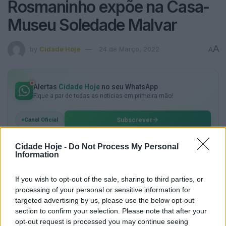
Rosmaninho expõe na Casa-
Museu Soledade Malvar
A
by
Cidade Hoje
24 de Março, 2022
A
Alertas
Cidade Hoje
no seu WhatsApp
Fique a par de todas as notícias em primeira mão!
Subscrever
Canal Oficial
Cidade Hoje -
Do Not Process My Personal
A inauguração da exposição «As Formas dos
Information
Pensamentos», de Marta Rosmaninho, decorre este
sábado, às 15h30. A mostra estará patente na Casa-
If you wish to opt-out of the sale, sharing to third parties, or
processing of your personal or sensitive information for
Museu Soledade Malvar até dia 30 de abril.
targeted advertising by us, please use the below opt-out
section to confirm your selection. Please note that after your
opt-out request is processed you may continue seeing