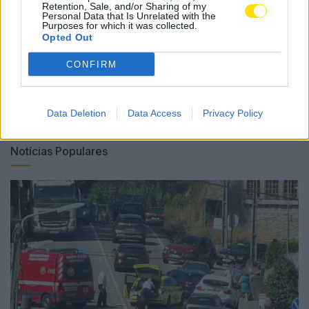
Retention, Sale, and/or Sharing of my
Abril, em Famalicão.
Personal Data that Is Unrelated with the
Purposes for which it was collected.
Opted Out
Tags:
casa-museu
exposição
famalicão
marta rosmaninho
soledade malvar
CONFIRM
Data Deletion
Data Access
Privacy Policy
Notícias Populares