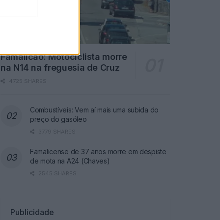
Famalicão: Motociclista morre
na N14 na freguesia de Cruz
4725 SHARES
Combustíveis: Vem aí mais uma subida do
preço do gasóleo
3779 SHARES
Famalicense de 37 anos morre em despiste
de mota na A24 (Chaves)
2545 SHARES
Publicidade