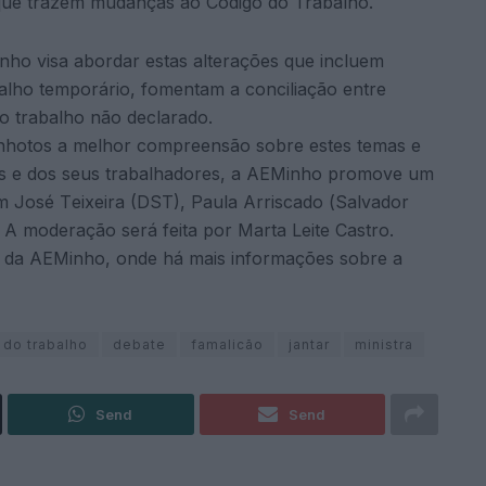
que trazem mudanças ao Código do Trabalho.
nho visa abordar
estas
alterações
que
incluem
balho temporário,
fomentam
a
conciliação
entre
 trabalho não declarado.
nhotos
a
melhor
compreensão sobre estes temas e
s e dos seus trabalhadores, a AEMinho promove um
m
José
T
eixeira
(DST),
Paula
Arriscado
(
Salvador
A
moderação
será feita por
Marta Leite Castro
.
e da AEMinho
,
onde há mais
informações
sobre
a
 do trabalho
debate
famalicão
jantar
ministra
Send
Send