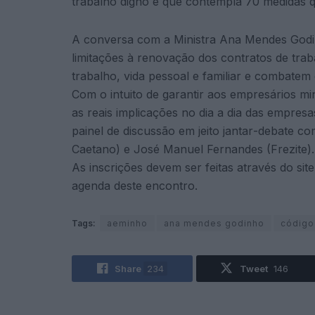
trabalho digno e que contempla 70
medidas 
A conversa com a
Ministra Ana Mendes
Godi
limitações à renovação dos contratos de tra
trabalho,
vida
pessoal
e
familiar
e
combatem o
Com
o
intuito
de
garantir
aos
empresários
mi
as reais implicações no dia a
dia das empresa
painel de
discussão em jeito
j
antar
-d
ebate
co
Caetano)
e
José
Manuel
Fernandes
(Frezite)
.
As
inscrições devem ser feitas através do
sit
agenda
deste encontro.
Tags:
aeminho
ana mendes godinho
código
Share
234
Tweet
146