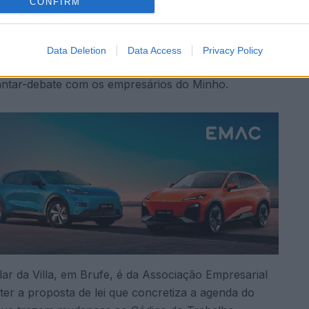
CONFIRM
Subscrever
Canal Oficial
Data Deletion
Data Access
Privacy Policy
urança Social, Ana Mendes Godinho, estará em
jantar-debate com os empresários do Minho.
lar da Villa, em Brufe, é da Associação Empresarial
ter a
proposta de
l
ei que concretiza a agenda do