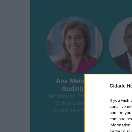
Cidade Ho
If you wish 
sensitive in
confirm you
continue se
information 
further disc