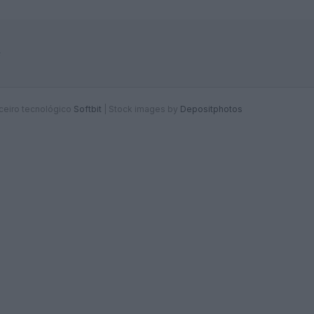
F
rceiro tecnológico
Softbit
|
Stock images by
Depositphotos