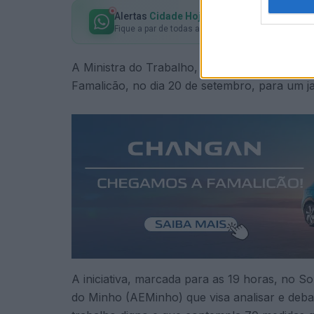
Alertas
Cidade Hoje
no seu WhatsApp
Fique a par de todas as notícias em primeira mão!
A
Ministra
do
Trabalho, Solidariedade e Seg
Famalicão, no dia 20 de setembro, para um 
A iniciativa, marcada para as 19 horas, no So
do Minho (AEMinho) que visa analisar e deba