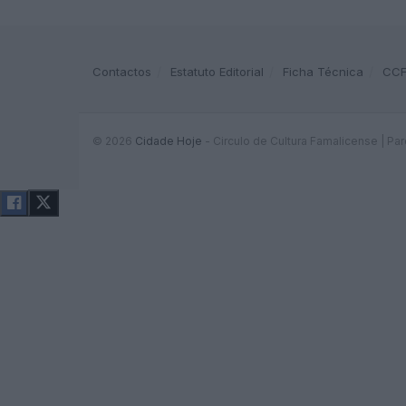
Contactos
Estatuto Editorial
Ficha Técnica
CC
© 2026
Cidade Hoje
- Circulo de Cultura Famalicense | Pa