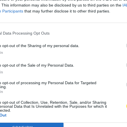
. This information may also be disclosed by us to third parties on the
IA
Participants
that may further disclose it to other third parties.
l Data Processing Opt Outs
o opt-out of the Sharing of my personal data.
In
a do Trabalho,
o opt-out of the Sale of my Personal Data.
In
egurança Social em
to opt-out of processing my Personal Data for Targeted
ing.
In
o opt-out of Collection, Use, Retention, Sale, and/or Sharing
ersonal Data that Is Unrelated with the Purposes for which it
lected.
A
Concelho
,
Economia
,
Empresas
,
Região
A
Out