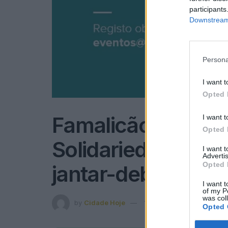
participants
Downstream 
Persona
I want t
Opted 
Famalicão: Ministr
I want t
Opted 
Solidariedade e S
I want 
Advertis
Opted 
jantar-debate
I want t
of my P
was col
by
Cidade Hoje
15 de Setembro, 2022
in
Opted 