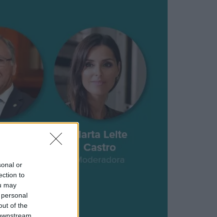
sonal or
ection to
ou may
 personal
out of the
 downstream